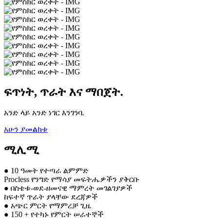
ፍጥነት, ጥራት እና ማበጀት.
አንድ ላይ አንድ ነገር እንገንባ.
አሁን ያመልክቱ
ሚሊሚ
● 10 ዓመት የተጣራ ልምምድ
Procless የንግድ የማሳያ መፍትሔዎችን ያቅርቡ
● በስቴቱ-ወደ-ዘመናዊ ማምረት መገልገያዎች
ከፍተኛ ጥራት ያላቸው ደረጃዎች
● አጭር ምርት የማምረቻ ጊዜ
● 150 + የተካኑ የምርት ሠራተኞች