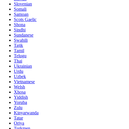
Slovenian
Somali
Samoan
Scots Gaelic
Shona
Sindhi
Sundanese
Swahili
Tajik
Tamil
Telugu
Thai
Ukrainian
Urdu
Uzbek
Vietnamese
Welsh
Xhosa
Yiddish
Yoruba
Zulu
Kinyarwanda
Tatar
Oriya
Turkmen