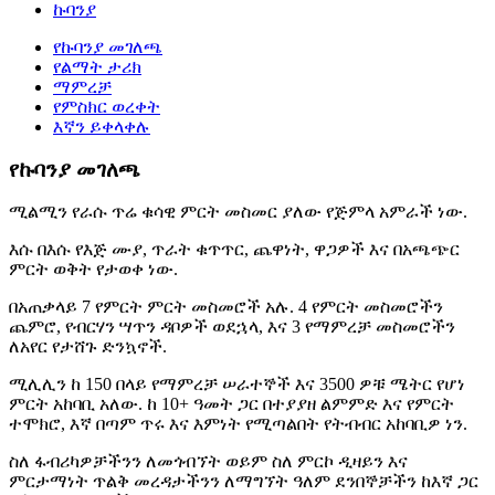
ኩባንያ
የኩባንያ መገለጫ
የልማት ታሪክ
ማምረቻ
የምስክር ወረቀት
እኛን ይቀላቀሉ
የኩባንያ መገለጫ
ሚልሚን የራሱ ጥሬ ቁሳዊ ምርት መስመር ያለው የጅምላ አምራች ነው.
እሱ በእሱ የእጅ ሙያ, ጥራት ቁጥጥር, ጨዋነት, ዋጋዎች እና በአጫጭር
ምርት ወቅት የታወቀ ነው.
በአጠቃላይ 7 የምርት ምርት መስመሮች አሉ. 4 የምርት መስመሮችን
ጨምሮ, የብርሃን ሣጥን ዳቦዎች ወደኋላ, እና 3 የማምረቻ መስመሮችን
ለአየር የታሸጉ ድንኳኖች.
ሚሊሊን ከ 150 በላይ የማምረቻ ሠራተኞች እና 3500 ዎቹ ሜትር የሆነ
ምርት አከባቢ አለው. ከ 10+ ዓመት ጋር በተያያዘ ልምምድ እና የምርት
ተሞክሮ, እኛ በጣም ጥሩ እና እምነት የሚጣልበት የትብብር አከባቢዎ ነን.
ስለ ፋብሪካዎቻችንን ለመጎብኘት ወይም ስለ ምርኮ ዲዛይን እና
ምርታማነት ጥልቅ መረዳታችንን ለማግኘት ዓለም ደንበኞቻችን ከእኛ ጋር