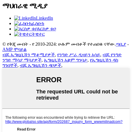
ማህበራዊ ሚዲያ
LinkedIn
ፌስቡክ
እርስዎ ቱቦ
ትዊተር
© የቅጂ መብት - የ 2010-2024: ሁሉም መብቶች የተጠበቁ ናቸው.
ጣቢያ
-
AMP ሞባይል
ብጁ ኤግዚቢሽን ማቆሚያዎች
,
የንግድ ሥራ ዲዛይን አሳይ
,
ብጁ የንግድ
ንግድ ማሳያ ማሳያዎች
,
ኤግዚቢሽን አቋም ግንባታ
,
የኤግዚቢሽን ዳስ
ግንበኞች
,
ብጁ ኤግዚቢሽን ዳቦዎች
,