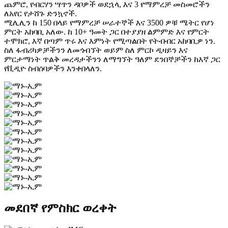
ጨምሮ, የብርሃን ሣጥን ዳቦዎች ወደኋላ, እና 3 የማምረቻ መስመሮችን
ለአየር የታሸጉ ድንኳኖች.
ሚሊሊን ከ 150 በላይ የማምረቻ ሠራተኞች እና 3500 ዎቹ ሜትር የሆነ
ምርት አከባቢ አለው. ከ 10+ ዓመት ጋር በተያያዘ ልምምድ እና የምርት
ተሞክሮ, እኛ በጣም ጥሩ እና እምነት የሚጣልበት የትብብር አከባቢዎ ነን.
ስለ ፋብሪካዎቻችንን ለመጎብኘት ወይም ስለ ምርኮ ዲዛይን እና
ምርታማነት ጥልቅ መረዳታችንን ለማግኘት ዓለም ደንበኞቻችን ከእኛ ጋር
የቪዲዮ ስብሰባዎችን እንቀበላለን.
መደበኛ የምስክር ወረቀት