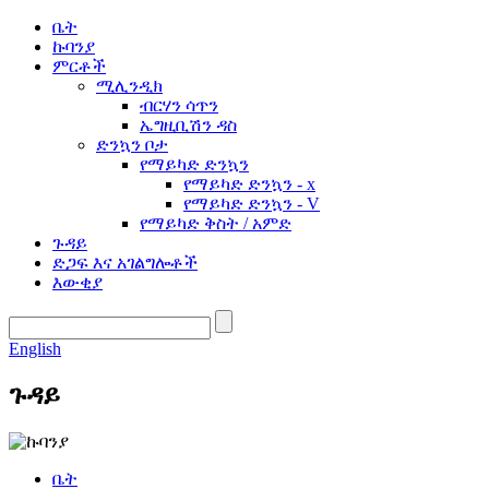
ቤት
ኩባንያ
ምርቶች
ሚሊንዲክ
ብርሃን ሳጥን
ኤግዚቢሽን ዳስ
ድንኳን ቦታ
የማይካድ ድንኳን
የማይካድ ድንኳን - x
የማይካድ ድንኳን - V
የማይካድ ቅስት / አምድ
ጉዳይ
ድጋፍ እና አገልግሎቶች
እውቂያ
English
ጉዳይ
ቤት