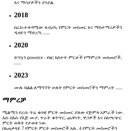
እና ማሳያዎችን ያሳያል.
2018
በራስ-ተቀዳሚው ፋብሪካ, የምርት መስመር እና ማስተማሪዎችን
ዲዛይን ማድረግ, ......
2020
ድንኳን powerce - የዘር ክስተት ምርቶች የማምረት መስመሮች,
......
2023
ሙሉ ክልል ለማግኘት ሁለት የምርት መስመሮችን ማምረት ......
ማምረቻ
ሚልሚን የራሱ ጥሬ ቁሳዊ ምርት መስመር ያለው የጅምላ አምራች ነው.
እሱ በእሱ የእጅ ሙያ, ጥራት ቁጥጥር, ጨዋነት, ዋጋዎች እና በአጫጭር
ምርት ወቅት የታወቀ ነው.
በአጠቃላይ 7 የምርት ምርት መስመሮች አሉ. 4 የምርት መስመሮችን