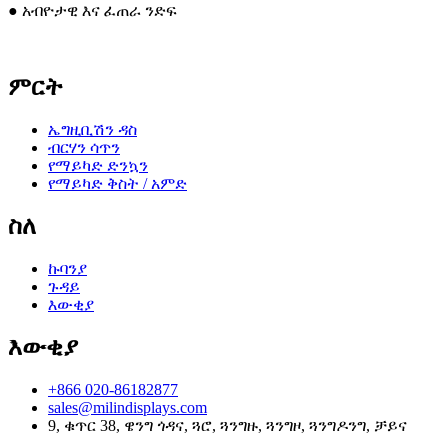
● አብዮታዊ እና ፈጠራ ንድፍ
ምርት
ኤግዚቢሽን ዳስ
ብርሃን ሳጥን
የማይካድ ድንኳን
የማይካድ ቅስት / አምድ
ስለ
ኩባንያ
ጉዳይ
እውቂያ
እውቂያ
+866 020-86182877
sales@milindisplays.com
9, ቁጥር 38, ዌንግ ጎዳና, ጓሮ, ጓንግዙ, ጓንግዞ, ጓንግዶንግ, ቻይና