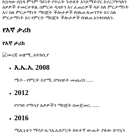
ከኋላው በኋላ ምንም ዓይነት የጥራት ጉድለት እንደማይኖር እናረጋግጣለን
ዕቃዎች ተመርተዋል. በምርቱ ዲዛይን እና ፈጠራዎች ላይ ስለ ምርታማነት
እና ስለ ምርታማነት ማበጀት ችሎታዎች የበለጠ ለመገኘት እና ስለ
ምርታማነት እና የምርት ማበጀት ችሎታዎች የበለጠ እንቀበላለን.
የእኛ ታሪክ
የእኛ ታሪክ
እ.ኤ.አ. 2008
ሜዶ - የምርት ስያሜ, በግብይት መጨረስ ......
2012
የንግድ የማሳያ እቃዎችን ማበጀት በመጀመር, ......
2016
ሚሊኒቲን ማሳያ-ኤንኤኢዩፖርት ከፍተኛ ውጤት ያለው ድንኳን