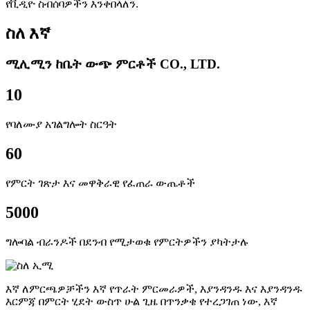
የቪዲዮ ስብሰባዎችን እንቀበላለን.
ስለ እኛ
ሚሊሚን ከቤት ውጭ ምርቶች CO., LTD.
10
የባለሙያ አገልግሎት ስርዓት
60
የምርት ገጽታ እና መዋቅራዊ የፈጠራ ውጤቶች
5000
ግሎባል ብራንዶች በደንብ የሚታወቁ የምርትዎችን ያካትታሉ
እኛ ለምርጫዎቻችን እኛ የጥራት ምርመራዎች, እያንዳንዱ እና እያንዳንዱ
እርምጃ በምርት ሂደት ውስጥ ሁል ጊዜ በጥንቃቄ የተረጋገጠ ነው, እኛ