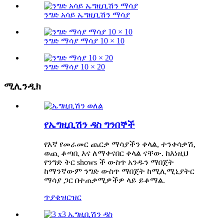
ንግድ አሳይ ኤግዚቢሽን ማሳያ
ንግድ ማሳያ ማሳያ 10 × 10
ንግድ ማሳያ 10 × 20
ሚሊንዲክ
የኤግዚቢሽን ዳስ ግንበኞች
የእኛ የመራመር ጨርቃ ማሳያችን ቀላል, ተንቀሳቃሽ,
ወጪ ቆጣቢ እና ለማቀናበር ቀላል ናቸው. ከእነዚህ
የንግድ ትር shows ች ውስጥ አንዱን ማበጀት
ከማንኛውም ንግድ ውስጥ ማበጀት ከሚሊሚኒያትር
ማሳያ ጋር በተጠቃሚዎችዎ ላይ ይቆማል.
ጥያቄ
ዝርዝር