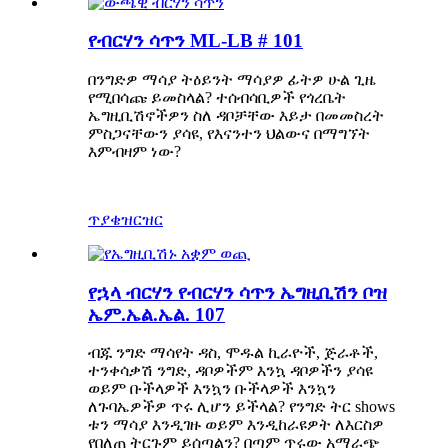
የብርሃን ሳጥን ML-LB # 101
በንግድዎ ማሳያ ትዕይንት ማሳያዎ ፊትዎ ሁል ጊዜ
የሚበሳጩ ይመስላል? ተሰብሳቢዎች የጎረቤት
ኤግዚቢሽኖችዎን ስለ ዳቦቻቸው እይታ በመመስረት
ምስጋናቸውን ያሳዩ, የእናንተን ህልውና በማግኘት
እምብዛም ነው?
ጥያቄ
ዝርዝር
የኋላ ብርሃን የብርሃን ሳጥን ኤግዚቢሽን ቦዝ
ኤም.ኤል.ኤል. 107
ብጁ ንግድ ማሳየት ዳስ, ሞዱል ኪራዮች, ጅራቶች,
ተንቀሳቃሽ ንግድ, ዳቦዎችም እንኳ ዳቦዎችን ያሳዩ
ወይም ቡችላዎች እንኳን ቡችላዎች እንኳን
ለጉባኤዎችዎ ጥሩ ሊሆን ይችላል? የንግድ ትር shows
ቱን ማሳያ እንዲገዙ ወይም እንዲከራዩዎት ለእርስዎ
የበለጠ ትርጉም ይሰጣልን? በጣም ጥሩው አማራጭ