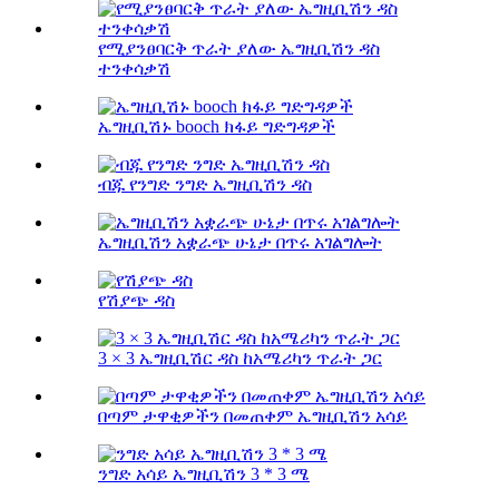
የሚያንፀባርቅ ጥራት ያለው ኤግዚቢሽን ዳስ
ተንቀሳቃሽ
ኤግዚቢሽኑ booch ክፋይ ግድግዳዎች
ብጁ የንግድ ንግድ ኤግዚቢሽን ዳስ
ኤግዚቢሽን አቋራጭ ሁኔታ በጥሩ አገልግሎት
የሽያጭ ዳስ
3 × 3 ኤግዚቢሽር ዳስ ከአሜሪካን ጥራት ጋር
በጣም ታዋቂዎችን በመጠቀም ኤግዚቢሽን አሳይ
ንግድ አሳይ ኤግዚቢሽን 3 * 3 ሜ