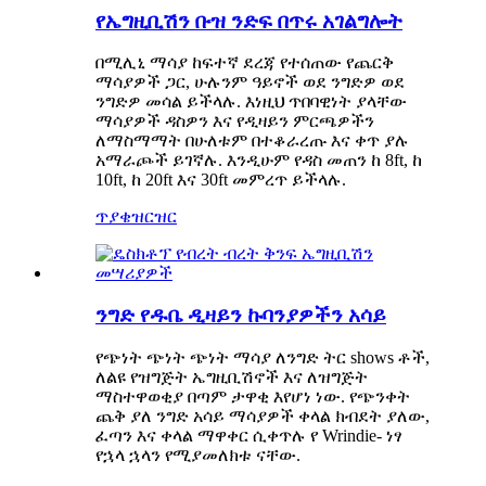
የኤግዚቢሽን ቡዝ ንድፍ በጥሩ አገልግሎት
በሚሊኒ ማሳያ ከፍተኛ ደረጃ የተሰጠው የጨርቅ
ማሳያዎች ጋር, ሁሉንም ዓይኖች ወደ ንግድዎ ወደ
ንግድዎ መሳል ይችላሉ. እነዚህ ጥበባዊነት ያላቸው
ማሳያዎች ዳስዎን እና የዲዛይን ምርጫዎችን
ለማስማማት በሁለቱም በተቆራረጡ እና ቀጥ ያሉ
አማራጮች ይገኛሉ. እንዲሁም የዳስ መጠን ከ 8ft, ከ
10ft, ከ 20ft እና 30ft መምረጥ ይችላሉ.
ጥያቄ
ዝርዝር
ንግድ የዱቤ ዲዛይን ኩባንያዎችን አሳይ
የጭነት ጭነት ጭነት ማሳያ ለንግድ ትር shows ቶች,
ለልዩ የዝግጅት ኤግዚቢሽኖች እና ለዝግጅት
ማስተዋወቂያ በጣም ታዋቂ እየሆነ ነው. የጭንቀት
ጨቅ ያለ ንግድ አሳይ ማሳያዎች ቀላል ክብደት ያለው,
ፈጣን እና ቀላል ማዋቀር ሲቀጥሉ የ Wrindie- ነፃ
የኋላ ኋላን የሚያመለክቱ ናቸው.