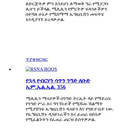
ለድርጅትዎ ምን እንደሆነ ለማወቅ ግራ የሚያጋባ
ሊሆን ይችላል. ሚሊሊን የምርትዎ ፍላጎቶችዎን
በተሻለ ሁኔታ የሚስማማ ኤግዚቢሽን መፍትሄ
እንዲያገኙ ይረዳዎታል.
ጥያቄ
ዝርዝር
የኋላ የብርሃን ሳጥን ንግድ ለቡድ
ኤም.ኤል.ኤል. 356
ሚሊሊን ማሳያዎች በንግድ ትርኢት ላይ የማይረሱ
የንግድ ሥራ እና ግንኙነቶች የሚሸጡ ሽልማት
የሚያሸንፍ ኤግዚቢሽን ዲዛይን እና የግድያ ቤት ነው.
የኤግዚቢሽኑ ዲዛይነራችን እና ፈጠራ ዘይቤዎ
የሚፈልጉትን የፈጠራ ጠርዝ ይሰጥዎታል.