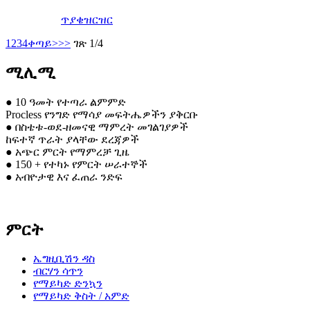
ጥያቄ
ዝርዝር
1
2
3
4
ቀጣይ>
>>
ገጽ 1/4
ሚሊሚ
● 10 ዓመት የተጣራ ልምምድ
Procless የንግድ የማሳያ መፍትሔዎችን ያቅርቡ
● በስቴቱ-ወደ-ዘመናዊ ማምረት መገልገያዎች
ከፍተኛ ጥራት ያላቸው ደረጃዎች
● አጭር ምርት የማምረቻ ጊዜ
● 150 + የተካኑ የምርት ሠራተኞች
● አብዮታዊ እና ፈጠራ ንድፍ
ምርት
ኤግዚቢሽን ዳስ
ብርሃን ሳጥን
የማይካድ ድንኳን
የማይካድ ቅስት / አምድ