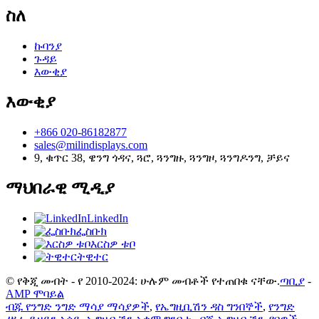
ስለ
ኩባንያ
ጉዳይ
እውቂያ
እውቂያ
+866 020-86182877
sales@milindisplays.com
9, ቁጥር 38, ዌንግ ጎዳና, ጓሮ, ጓንግዙ, ጓንግዞ, ጓንግዶንግ, ቻይና
ማህበራዊ ሚዲያ
LinkedIn
ፌስቡክ
እርስዎ ቱቦ
ትዊተር
© የቅጂ መብት - የ 2010-2024: ሁሉም መብቶች የተጠበቁ ናቸው.
ጣቢያ
-
AMP ሞባይል
ብጁ የንግድ ንግድ ማሳያ ማሳያዎች
,
የኤግዚቢሽን ዳስ ግንበኞች
,
የንግድ