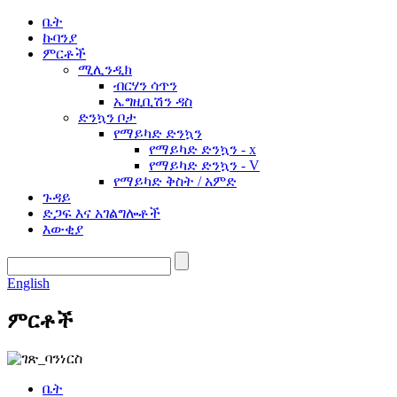
ቤት
ኩባንያ
ምርቶች
ሚሊንዲክ
ብርሃን ሳጥን
ኤግዚቢሽን ዳስ
ድንኳን ቦታ
የማይካድ ድንኳን
የማይካድ ድንኳን - x
የማይካድ ድንኳን - V
የማይካድ ቅስት / አምድ
ጉዳይ
ድጋፍ እና አገልግሎቶች
እውቂያ
English
ምርቶች
ቤት