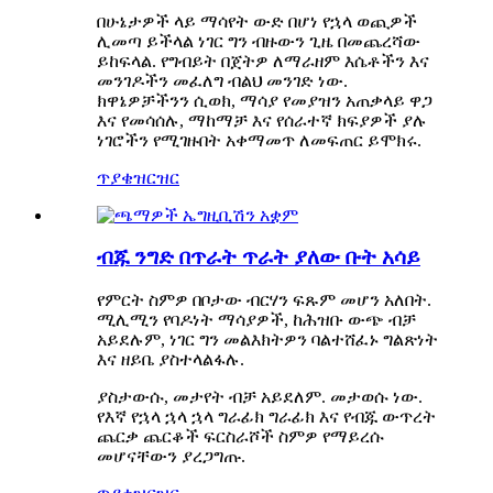
በሁኔታዎች ላይ ማሳየት ውድ በሆነ የኋላ ወጪዎች
ሊመጣ ይችላል ነገር ግን ብዙውን ጊዜ በመጨረሻው
ይከፍላል. የግብይት በጀትዎ ለማራዘም እሴቶችን እና
መንገዶችን መፈለግ ብልህ መንገድ ነው.
ክዋኔዎቻችንን ሲወክ, ማሳያ የመያዝን አጠቃላይ ዋጋ
እና የመሳሰሉ, ማከማቻ እና የሰራተኛ ክፍያዎች ያሉ
ነገሮችን የሚገዙበት አቀማመጥ ለመፍጠር ይሞክሩ.
ጥያቄ
ዝርዝር
ብጁ ንግድ በጥራት ጥራት ያለው ቡት አሳይ
የምርት ስምዎ በቦታው ብርሃን ፍጹም መሆን አለበት.
ሚሊሚን የባዶነት ማሳያዎች, ከሕዝቡ ውጭ ብቻ
አይደሉም, ነገር ግን መልእክትዎን ባልተሸፈኑ ግልጽነት
እና ዘይቤ ያስተላልፋሉ.
ያስታውሱ, መታየት ብቻ አይደለም. መታወሱ ነው.
የእኛ የኋላ ኋላ ኋላ ግራፊክ ግራፊክ እና የብጁ ውጥረት
ጨርቃ ጨርቆች ፍርስራሾች ስምዎ የማይረሱ
መሆናቸውን ያረጋግጡ.