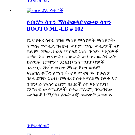
ጥያቄ
ዝርዝር
የብርሃን ሳጥን ማስታወቂያ የውጭ ሳጥን
BOOTO ML-LB # 102
የእኛ የቀሪ ሳጥኑ ንግድ ማሳያ ማሳያዎች ማሳያዎች
ለማስተዋወቂያ, ግብይት ወይም ማስታወቂያዎች ላይ
ፍጹም ናቸው. ከሁሉም በላይ እነሱ በጣም ቆንጆዎች
ናቸው እና በንግድ ትር show ት ውስጥ ብዙ ትኩረት
ይሰጣሉ. ደግሞም, እነዚህ የኋላ ማያያዣዎች
በኤግዚቢሽኖች ውስጥ ምርቶችዎን ወይም
አገልግሎቶችን ለማሳየት ፍጹም ናቸው. ከሁሉም
በላይ ደግሞ እነዚህ የማዞሪያ ሳጥን ማቆሚያዎች እና
ከጠንካራ የአሉሚኒየም ክፈፎች የተሠሩ የተያዙ
የፖስተር መቆሚያዎች. በተጨማሪም, በየወገናው
ፍላጎቶች ከሚያስፈልጉት ብጁ መጠኖች ይመጣሉ.
ጥያቄ
ዝርዝር