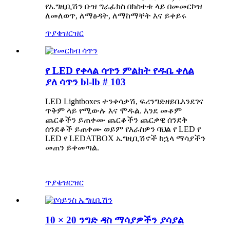
የኤግዚቢሽን ቡዝ ግራፊክስ በክስተቱ ላይ በመመርኮዝ
ለመለወጥ, ለማፅዳት, ለማከማቸት እና ይቀይሩ
ጥያቄ
ዝርዝር
የ LED የቀላል ሳጥን ምልክት የዱቤ ቀለል
ያለ ሳጥን bl-lb # 103
LED Lightboxes ተንቀሳቃሽ, ፍሪንግድ
ዘይቤ
እንደገና
ጥቅም ላይ የሚውሉ እና ሞዱል. እንደ መቆም
ጨርቆችን ይጠቀሙ ጨርቆችን ጨርቃዊ ሰንደቅ
ሰንደቆች ይጠቀሙ ወይም የእራስዎን ባህል የ LED የ
LED የ LEDATBOX ኤግዚቢሽኖች ከኋላ ማሳያችን
መጠን ይቀመጣል.
ጥያቄ
ዝርዝር
10 × 20 ንግድ ዳስ ማሳያዎችን ያሳያል