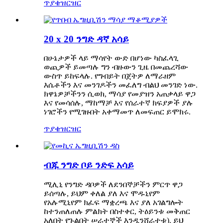
ጥያቄ
ዝርዝር
20 x 20 ንግድ ዳኛ አሳይ
በሁኔታዎች ላይ ማሳየት ውድ በሆነው ካስፈላጊ
ወጪዎች ይመጣሉ ግን ብዙውን ጊዜ በመጨረሻው
ውስጥ ይከፍላሉ. የግብይት በጀትዎ ለማራዘም
እሴቶችን እና መንገዶችን መፈለግ ብልህ መንገድ ነው.
ክዋኔዎቻችንን ሲወክ, ማሳያ የመያዝን አጠቃላይ ዋጋ
እና የመሳሰሉ, ማከማቻ እና የሰራተኛ ክፍያዎች ያሉ
ነገሮችን የሚገዙበት አቀማመጥ ለመፍጠር ይሞክሩ.
ጥያቄ
ዝርዝር
ብጁ ንግድ ቦይ ንድፍ አሳይ
ሚሊኒ የንግድ ዳቦዎች ለደንበኞቻችን ምርጥ ዋጋ
ይሰጣሉ, ይህም ቀለል ያለ እና ሞዱኒየም
የአሉሚኒየም ክፈፍ ማቋረጫ እና ያለ አገልግሎት
ከተንጠለጠሉ ምልክት በስተቀር, ትዕይንቱ መቅጠር
አለበት የጉልበት ሠራተኞች እንዲንሸራተቱ). ይህ