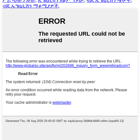
ሥራ ዲዛይን አሳይ
,
ኤግዚቢሽን አቋም ግንባታ
,
ብጁ ኤግዚቢሽን ዳቦዎች
,
ብጁ ኤግዚቢሽን ማቆሚያዎች
,