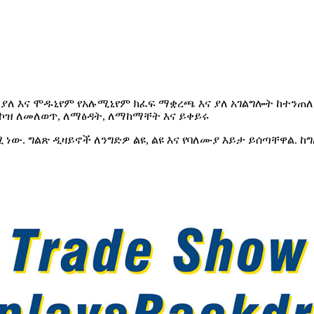
 ያለ እና ሞዱኒየም የአሉሚኒየም ክፈፍ ማቋረጫ እና ያለ አገልግሎት ከተንጠ
ርኮዝ ለመለወጥ, ለማፅዳት, ለማከማቸት እና ይቀይሩ
 ነው. ግልጽ ዲዛይኖች ለንግድዎ ልዩ, ልዩ እና የባለሙያ እይታ ይሰጣቸዋል.