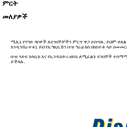
ምርት
መለያዎች
ሚሊኒ የንግድ ዳቦዎች ለደንበኞቻችን ምርጥ ዋጋ ይሰጣሉ, ይህም ቀለል
እንዲንሸራተቱ). ይህ የኤግዚቢሽን ቡዝ ግራፊክስ በክስተቱ ላይ በመመ
ቡዝ ንድፍ ክላሲክ እና የኢንዱስትሪ ዘይቤ ለሚፈልጉ ደንበኞች ተስማሚ
ይችላሉ.