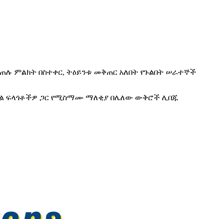
ለጠሉ ምልክት በስተቀር, ትዕይንቱ መቅጠር አለበት የጉልበት ሠራተኞች
 ከግል ፍላጎቶችዎ ጋር የሚስማሙ ማለቂያ በሌለው ውቅሮች ሊበጁ