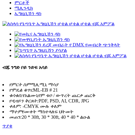
ምርቶች
ሚሊንዲክ
ኤግዚቢሽን ዳስ
ብጁ ንግድ ቦይ ንድፍ አሳይ
የምርት ስም
ሚሊሚኒ ማሳያ
የሞዴል ቁጥር
ML-EB # 21
ቁሳቁስ:
የአልሙኒየም ቱቦ / ውጥረት ጨርቃ ጨርቅ
የዲዛይን ቅርጸት:
PDF, PSD, AI, CDR, JPG
ቀለም: -
CMYK ሙሉ ቀለም
ማተም
የሙቀት ማስተላለፍ ህትመት
መጠን:
20 * 30ft, 30 * 30ft, 40 * 40 * ልዑል
ጥያቄ