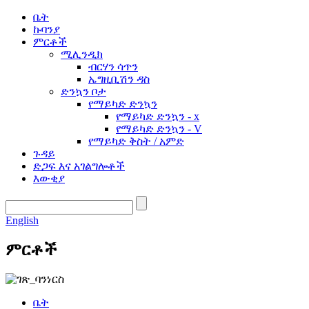
ቤት
ኩባንያ
ምርቶች
ሚሊንዲክ
ብርሃን ሳጥን
ኤግዚቢሽን ዳስ
ድንኳን ቦታ
የማይካድ ድንኳን
የማይካድ ድንኳን - x
የማይካድ ድንኳን - V
የማይካድ ቅስት / አምድ
ጉዳይ
ድጋፍ እና አገልግሎቶች
እውቂያ
English
ምርቶች
ቤት