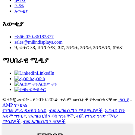
ኩባንያ
ጉዳይ
እውቂያ
እውቂያ
+866 020-86182877
sales@milindisplays.com
9, ቁጥር 38, ዌንግ ጎዳና, ጓሮ, ጓንግዙ, ጓንግዞ, ጓንግዶንግ, ቻይና
ማህበራዊ ሚዲያ
LinkedIn
ፌስቡክ
እርስዎ ቱቦ
ትዊተር
© የቅጂ መብት - የ 2010-2024: ሁሉም መብቶች የተጠበቁ ናቸው.
ጣቢያ
-
AMP ሞባይል
የንግድ ሥራ ዲዛይን አሳይ
,
ብጁ ኤግዚቢሽን ማቆሚያዎች
,
ኤግዚቢሽን
አቋም ግንባታ
,
የኤግዚቢሽን ዳስ ግንበኞች
,
ብጁ የንግድ ንግድ ማሳያ
ማሳያዎች
,
ብጁ ኤግዚቢሽን ዳቦዎች
,