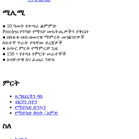
ሚሊሚ
● 10 ዓመት የተጣራ ልምምድ
Procless የንግድ የማሳያ መፍትሔዎችን ያቅርቡ
● በስቴቱ-ወደ-ዘመናዊ ማምረት መገልገያዎች
ከፍተኛ ጥራት ያላቸው ደረጃዎች
● አጭር ምርት የማምረቻ ጊዜ
● 150 + የተካኑ የምርት ሠራተኞች
● አብዮታዊ እና ፈጠራ ንድፍ
ምርት
ኤግዚቢሽን ዳስ
ብርሃን ሳጥን
የማይካድ ድንኳን
የማይካድ ቅስት / አምድ
ስለ