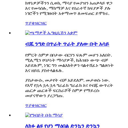
ክዋኔዎቻችንን ሲወክ, ማሳያ የመያዝን አጠቃላይ ዋጋ
እና የመሳሰሉ, ማከማቻ እና የሰራተኛ ክፍያዎች ያሉ
ነገሮችን የሚገዙበት አቀማመጥ ለመፍጠር ይሞክሩ.
ጥያቄ
ዝርዝር
ብጁ ንግድ በጥራት ጥራት ያለው ቡት አሳይ
የምርት ስምዎ በቦታው ብርሃን ፍጹም መሆን አለበት.
ሚሊሚን የባዶነት ማሳያዎች, ከሕዝቡ ውጭ ብቻ
አይደሉም, ነገር ግን መልእክትዎን ባልተሸፈኑ ግልጽነት
እና ዘይቤ ያስተላልፋሉ.
ያስታውሱ, መታየት ብቻ አይደለም. መታወሱ ነው.
የእኛ የኋላ ኋላ ኋላ ግራፊክ ግራፊክ እና የብጁ ውጥረት
ጨርቃ ጨርቆች ፍርስራሾች ስምዎ የማይረሱ
መሆናቸውን ያረጋግጡ.
ጥያቄ
ዝርዝር
ለክፉ ልዩ የሆነ ማዕበል ድንኳን ድንኳን