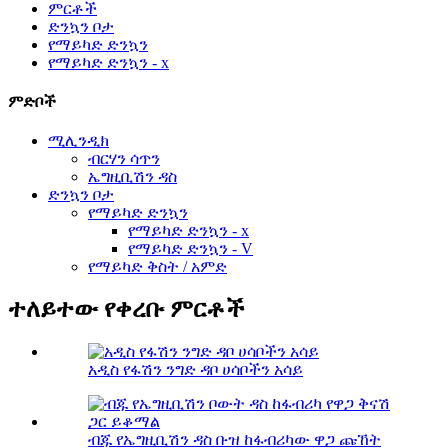
ምርቶች
ድንኳን ቦታ
የማይካድ ድንኳን
የማይካድ ድንኳን - x
ምድቦች
ሚሊንዲክ
ብርሃን ሳጥን
ኤግዚቢሽን ዳስ
ድንኳን ቦታ
የማይካድ ድንኳን
የማይካድ ድንኳን - x
የማይካድ ድንኳን - V
የማይካድ ቅስት / አምድ
ተለይተው የቀረቡ ምርቶች
አዲስ የፋሽን ንግድ ዳቦ ሀሳቦችን አሳይ
ብጁ የኤግዚቢሽን ዳስ ቡዝ ከፋብሪካው ዋጋ ጩኸት