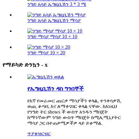
ንግድ አሳይ ኤግዚቢሽን 3 * 3 ሜ
ንግድ አሳይ ኤግዚቢሽን ማሳያ
ንግድ ማሳያ ማሳያ 10 × 10
ንግድ ማሳያ 10 × 20
የማይካድ ድንኳን - x
የኤግዚቢሽን ዳስ ግንበኞች
የእኛ የመራመር ጨርቃ ማሳያችን ቀላል, ተንቀሳቃሽ,
ወጪ ቆጣቢ እና ለማቀናበር ቀላል ናቸው. ከእነዚህ
የንግድ ትር shows ች ውስጥ አንዱን ማበጀት
ከማንኛውም ንግድ ውስጥ ማበጀት ከሚሊሚኒያትር
ማሳያ ጋር በተጠቃሚዎችዎ ላይ ይቆማል.
ጥያቄ
ዝርዝር