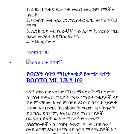
1. 400d ከፍተኛ የሙቀት መጠን መቋቋም የሚችል
ጨርቅ
2. የውስጥ መተላለፊያ: ፖሊስተር ቲፒ, ውፍረት 0.3
ሚሜ
3. ኢንክ ሲደመር የፀረ-UV ጥሬ እቃዎች, የረጅም ጊዜ
ፀሐይ መጋለጥ አይሽከረከሩም.
4. Ykk ዚፕዎች
ጥያቄ
ዝርዝር
የብርሃን ሳጥን ማስታወቂያ የውጭ ሳጥን
BOOTO ML-LB # 102
የእኛ የቀሪ ሳጥኑ ንግድ ማሳያ ማሳያዎች ማሳያዎች
ለማስተዋወቂያ, ግብይት ወይም ማስታወቂያዎች ላይ
ፍጹም ናቸው. ከሁሉም በላይ እነሱ በጣም ቆንጆዎች
ናቸው እና በንግድ ትር show ት ውስጥ ብዙ ትኩረት
ይሰጣሉ. ደግሞም, እነዚህ የኋላ ማያያዣዎች
በኤግዚቢሽኖች ውስጥ ምርቶችዎን ወይም
አገልግሎቶችን ለማሳየት ፍጹም ናቸው. ከሁሉም
በላይ ደግሞ እነዚህ የማዞሪያ ሳጥን ማቆሚያዎች እና