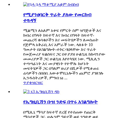
የሚያንፀባርቅ ጥራት ያለው የመርከብ
ተጓዳኝ
ሚልሚን ለአለም አቀፍ የምርት ስም ዝግጅቶች እና
ክብረ በዓላት ከፍተኛ እና ክብረ በዓላት ከፍተኛ-
መጨረሻ ቁሳቁሶችን እና መፍትሄዎችን ለመስጠት
የጅምላ አቅራቢ እና አምራች ነው. ላለፉት 10
ዓመታት በአገልግሎት-ተኮር ባህላቸው እና ጥራት
የመጀመሪያ ፍልስፍና ጋር በተያያዘ ሁልጊዜ ከኩባንያው
መመሪያዎች ጋር ሁልጊዜ እየተካሄደ ነው. ሚሊሊን
ተጣጣፊነት እና ሙያዊነት የተሞሉ ከሆኑት
መፍትሄዎች ጋር በዓለም ዙሪያ በሺዎች የሚቆጠሩ
ሬሳዎችን ሰበሰበ. አውቶሞቢኔሎችን ጨምሮ ያገለገሉ
ኢንዱስትሪዎች, ምግብ sa ...
ጥያቄ
ዝርዝር
የኤግዚቢሽን ቡዝ ንድፍ በጥሩ አገልግሎት
በሚሊኒ ማሳያ ከፍተኛ ደረጃ የተሰጠው የጨርቅ
ማሳያዎች ጋር, ሁሉንም ዓይኖች ወደ ንግድዎ ወደ