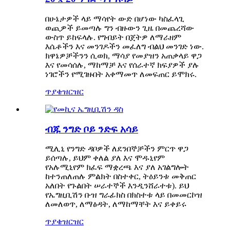
በሁኔታዎች ላይ ማሳየት ውድ በሆነው ካስፈላጊ
ወጪዎች ይመጣሉ ግን ብዙውን ጊዜ በመጨረሻው
ውስጥ ይከፍላሉ. የግብይት በጀትዎ ለማራዘም
እሴቶችን እና መንገዶችን መፈለግ ብልህ መንገድ ነው.
ክዋኔዎቻችንን ሲወክ, ማሳያ የመያዝን አጠቃላይ ዋጋ
እና የመሳሰሉ, ማከማቻ እና የሰራተኛ ክፍያዎች ያሉ
ነገሮችን የሚገዙበት አቀማመጥ ለመፍጠር ይሞክሩ.
ጥያቄ
ዝርዝር
ብጁ ንግድ ቦይ ንድፍ አሳይ
ሚሊኒ የንግድ ዳቦዎች ለደንበኞቻችን ምርጥ ዋጋ
ይሰጣሉ, ይህም ቀለል ያለ እና ሞዱኒየም
የአሉሚኒየም ክፈፍ ማቋረጫ እና ያለ አገልግሎት
ከተንጠለጠሉ ምልክት በስተቀር, ትዕይንቱ መቅጠር
አለበት የጉልበት ሠራተኞች እንዲንሸራተቱ). ይህ
የኤግዚቢሽን ቡዝ ግራፊክስ በክስተቱ ላይ በመመርኮዝ
ለመለወጥ, ለማፅዳት, ለማከማቸት እና ይቀይሩ
ጥያቄ
ዝርዝር