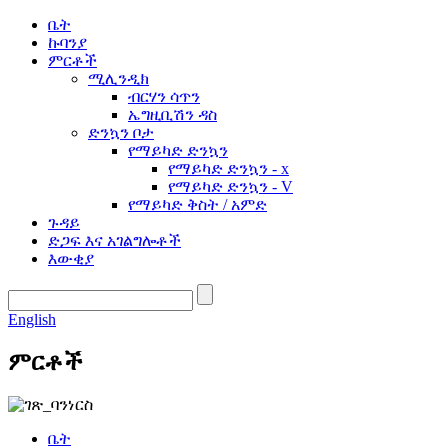
ቤት
ኩባንያ
ምርቶች
ሚሊንዲክ
ብርሃን ሳጥን
ኤግዚቢሽን ዳስ
ድንኳን ቦታ
የማይካድ ድንኳን
የማይካድ ድንኳን - x
የማይካድ ድንኳን - V
የማይካድ ቅስት / አምድ
ጉዳይ
ድጋፍ እና አገልግሎቶች
እውቂያ
English
ምርቶች
ቤት