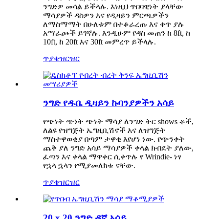
ንግድዎ መሳል ይችላሉ. እነዚህ ጥበባዊነት ያላቸው
ማሳያዎች ዳስዎን እና የዲዛይን ምርጫዎችን
ለማስማማት በሁለቱም በተቆራረጡ እና ቀጥ ያሉ
አማራጮች ይገኛሉ. እንዲሁም የዳስ መጠን ከ 8ft, ከ
10ft, ከ 20ft እና 30ft መምረጥ ይችላሉ.
ጥያቄ
ዝርዝር
ንግድ የዱቤ ዲዛይን ኩባንያዎችን አሳይ
የጭነት ጭነት ጭነት ማሳያ ለንግድ ትር shows ቶች,
ለልዩ የዝግጅት ኤግዚቢሽኖች እና ለዝግጅት
ማስተዋወቂያ በጣም ታዋቂ እየሆነ ነው. የጭንቀት
ጨቅ ያለ ንግድ አሳይ ማሳያዎች ቀላል ክብደት ያለው,
ፈጣን እና ቀላል ማዋቀር ሲቀጥሉ የ Wrindie- ነፃ
የኋላ ኋላን የሚያመለክቱ ናቸው.
ጥያቄ
ዝርዝር
20 x 20 ንግድ ዳኛ አሳይ