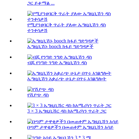
ጋር ይቆማል ...
የሚያንፀባርቅ ጥራት ያለው ኤግዚቢሽን ዳስ
ተንቀሳቃሽ
ኤግዚቢሽኑ booch ክፋይ ግድግዳዎች
ብጁ የንግድ ንግድ ኤግዚቢሽን ዳስ
ኤግዚቢሽን አቋራጭ ሁኔታ በጥሩ አገልግሎት
የሽያጭ ዳስ
3 × 3 ኤግዚቢሽር ዳስ ከአሜሪካን ጥራት ጋር
በጣም ታዋቂዎችን በመጠቀም ኤግዚቢሽን አሳይ