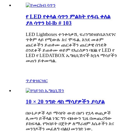
የ LED የቀላል ሳጥን ምልክት የዱቤ ቀለል
ያለ ሳጥን bl-lb # 103
LED Lightboxes ተንቀሳቃሽ, ፍሪንግድ
ዘይቤ
እንደገና
ጥቅም ላይ የሚውሉ እና ሞዱል. እንደ መቆም
ጨርቆችን ይጠቀሙ ጨርቆችን ጨርቃዊ ሰንደቅ
ሰንደቆች ይጠቀሙ ወይም የእራስዎን ባህል የ LED የ
LED የ LEDATBOX ኤግዚቢሽኖች ከኋላ ማሳያችን
መጠን ይቀመጣል.
ጥያቄ
ዝርዝር
10 × 20 ንግድ ዳስ ማሳያዎችን ያሳያል
በሁኔታዎች ላይ ማሳየት ውድ በሆነ የኋላ ወጪዎች
ሊመጣ ይችላል ነገር ግን ብዙውን ጊዜ በመጨረሻው
ይከፍላል. የግብይት በጀትዎ ለማራዘም እሴቶችን እና
መንገዶችን መፈለግ ብልህ መንገድ ነው.