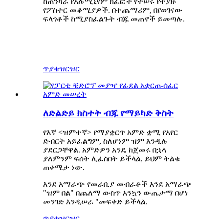
ከጠንካራ የአሉሚኒየም ክፈፎች የተሠሩ የተያዙ
የፖስተር መቆሚያዎች. በተጨማሪም, በየወገናው
ፍላጎቶች ከሚያስፈልጉት ብጁ መጠኖች ይመጣሉ.
ጥያቄ
ዝርዝር
ለድልድይ ክስተት ብጁ የማይካድ ቅስት
የእኛ <ዝምተኛ> የማያቋርጥ አምድ ቋሚ የአየር
ድብርት አይፈልግም, ስለሆነም ዝም እንዲሉ
ያደርጋቸዋል. አምድዎን አንዴ ከጀመሩ በኋላ
ያለምንም ፍሰት ሊፈስበት ይችላል, ይህም ትልቁ
ጠቀሜታ ነው.
እንደ አማራጭ የመራቢያ መብራቶች እንደ አማራጭ
"ዝም በል" በጨለማ ውስጥ እንኳን ውጤታማ በሆነ
መንገድ እንዲሠራ "መፍቀድ ይችላል.
ጥያቄ
ዝርዝር