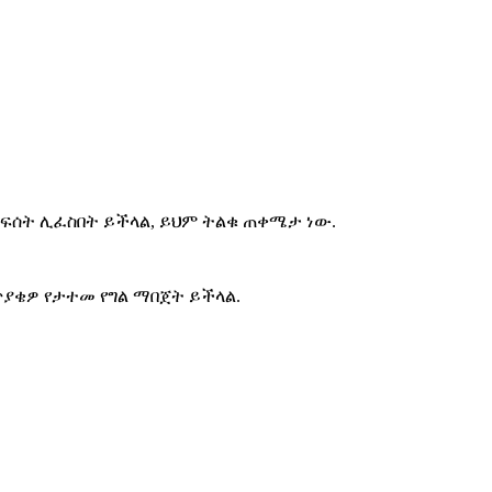
 ፍሰት ሊፈስበት ይችላል, ይህም ትልቁ ጠቀሜታ ነው.
ጥያቄዎ የታተመ የግል ማበጀት ይችላል.