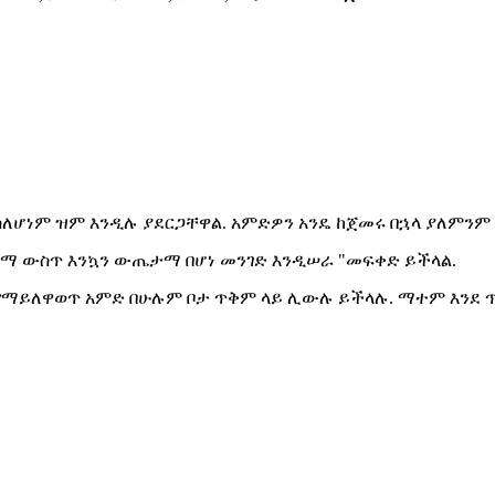
ስለሆነም ዝም እንዲሉ ያደርጋቸዋል. አምድዎን አንዴ ከጀመሩ በኋላ ያለምንም
ማ ውስጥ እንኳን ውጤታማ በሆነ መንገድ እንዲሠራ "መፍቀድ ይችላል.
ፈ የማይለዋወጥ አምድ በሁሉም ቦታ ጥቅም ላይ ሊውሉ ይችላሉ. ማተም እንደ 