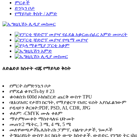
ምርቶች
ድንኳን ቦታ
የማይካድ ቅስት / አምድ
ለድልድይ ክስተት ብጁ የማይካድ ቅስት
የምርት ስም
ድንኳን ቦታ
የሞዴል ቁጥር
Ts-by # 23
ቁሳቁስ:
ከ 600d ኦክስፎርድ ጨርቅ ውስጥ TPU
ባህሪይ
አየር የታሸገ ስርዓት, የማያቋርጥ የአየር ፍሰት አያስፈልገውም
የዲዛይን ቅርጸት:
PDF, PSD, AI, CDR, JPG
ቀለም: -
CMYK ሙሉ ቀለም
ማተም
የሙቀት ማስተላለፍ ህትመት
መጠን:
2 ሜትር, 3 ሜ, 4 ሜ, 5 ሜ
መለዋወጫዎች
ኤሌክትሪክ ፓምፕ, ብልጭታዎች, ገመዶች
ትግበራ
የቤት ውስጥ እና ከቤት ውጭ ክስተቶች, ውድድር, የንግድ ትር sh