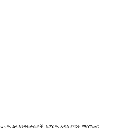
ows ት, ልዩ እንቅስቃሴዎች, ስፖርት, አዲስ ምርት ማስጀመር