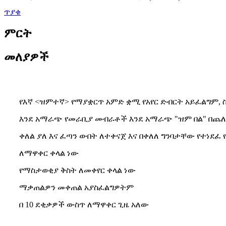
ጥያቄ
ምርት
መለያዎች
የእኛ <ዝምተኛ> የማያቋርጥ አምድ ቋሚ የአየር ድብርት አይፈልግም, 
እንደ አማራጭ የመራቢያ መብራቶች እንደ አማራጭ "ዝም በል" በጨለ
ቀለል ያለ እና ፈጣን ውበት ለተቀናጀ እና በቀለለ ግንባታቸው የተነደ
ለማዋቀር ቀላል ነው
የማስታወቂያ ቅስት ለመቀየር ቀላል ነው
ማቃጠልዎን መቀጠል አያስፈልግዎትም
በ 10 ደቂቃዎች ውስጥ ለማዋቀር ጊዜ አለው