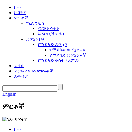
ቤት
ኩባንያ
ምርቶች
ሚሊንዲክ
ብርሃን ሳጥን
ኤግዚቢሽን ዳስ
ድንኳን ቦታ
የማይካድ ድንኳን
የማይካድ ድንኳን - x
የማይካድ ድንኳን - V
የማይካድ ቅስት / አምድ
ጉዳይ
ድጋፍ እና አገልግሎቶች
እውቂያ
English
ምርቶች
ቤት