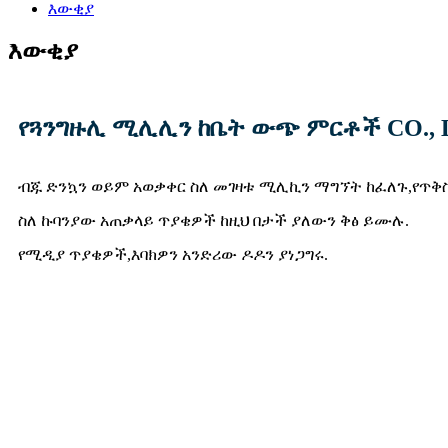
እውቂያ
እውቂያ
የጓንግዙሊ ሚሊሊን ከቤት ውጭ ምርቶች CO., 
ብጁ ድንኳን ወይም አወቃቀር ስለ መገዛቱ ሚሊኪን ማግኘት ከፈለጉ,
የጥቅ
ስለ ኩባንያው አጠቃላይ ጥያቄዎች ከዚህ በታች ያለውን ቅፅ ይሙሉ.
የሚዲያ ጥያቄዎች,
እባክዎን አንድሪው ዶዶን ያነጋግሩ.