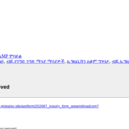
AMP ሞባይል
ሳይ
,
ብጁ የንግድ ንግድ ማሳያ ማሳያዎች
,
ኤግዚቢሽን አቋም ግንባታ
,
ብጁ ኤግ