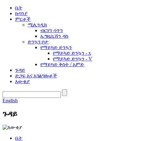
ቤት
ኩባንያ
ምርቶች
ሚሊንዲክ
ብርሃን ሳጥን
ኤግዚቢሽን ዳስ
ድንኳን ቦታ
የማይካድ ድንኳን
የማይካድ ድንኳን - x
የማይካድ ድንኳን - V
የማይካድ ቅስት / አምድ
ጉዳይ
ድጋፍ እና አገልግሎቶች
እውቂያ
English
ጉዳይ
ቤት