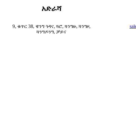
አድራሻ
9, ቁጥር 38, ዌንግ ጎዳና, ጓሮ, ጓንግዙ, ጓንግዞ,
sal
ጓንግዶንግ, ቻይና