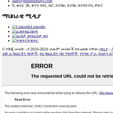
sales@milindisplays.com
9, ቁጥር 38, ዌንግ ጎዳና, ጓሮ, ጓንግዙ, ጓንግዞ, ጓንግዶንግ, ቻይና
ማህበራዊ ሚዲያ
LinkedIn
ፌስቡክ
እርስዎ ቱቦ
ትዊተር
© የቅጂ መብት - የ 2010-2024: ሁሉም መብቶች የተጠበቁ ናቸው.
ጣቢያ
-
ብጁ ኤግዚቢሽን ዳቦዎች
,
የኤግዚቢሽን ዳስ ግንበኞች
,
የንግድ ሥራ ዲዛይን አ