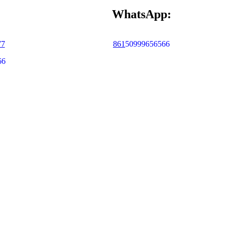
WhatsApp:
77
86
1
50999656566
66