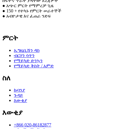
ከፍተኛ ጥራት ያላቸው ደረጃዎች
● አጭር ምርት የማምረቻ ጊዜ
● 150 + የተካኑ የምርት ሠራተኞች
● አብዮታዊ እና ፈጠራ ንድፍ
ምርት
ኤግዚቢሽን ዳስ
ብርሃን ሳጥን
የማይካድ ድንኳን
የማይካድ ቅስት / አምድ
ስለ
ኩባንያ
ጉዳይ
እውቂያ
እውቂያ
+866 020-86182877