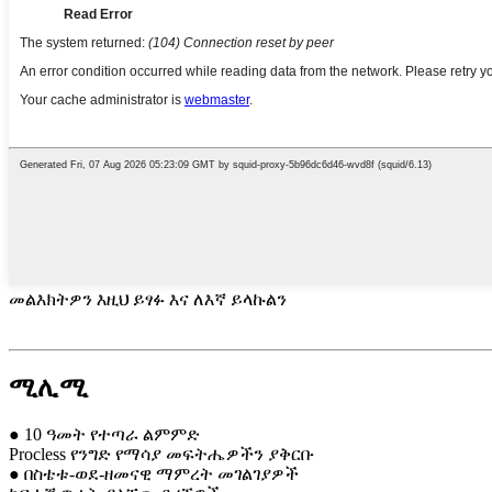
መልእክትዎን እዚህ ይፃፉ እና ለእኛ ይላኩልን
ሚሊሚ
● 10 ዓመት የተጣራ ልምምድ
Procless የንግድ የማሳያ መፍትሔዎችን ያቅርቡ
● በስቴቱ-ወደ-ዘመናዊ ማምረት መገልገያዎች