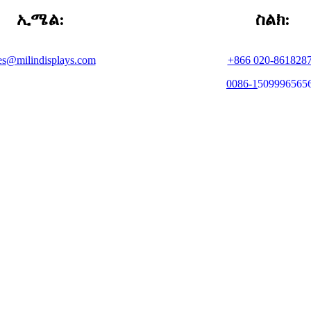
ኢሜል:
ስልክ:
es@milindisplays.com
+866 020-861828
0086-
1
509996565