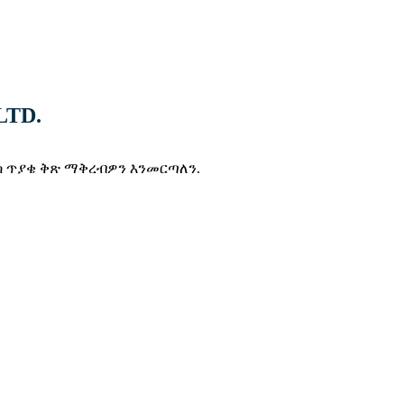
LTD.
ስ ጥያቄ ቅጽ ማቅረብዎን እንመርጣለን.