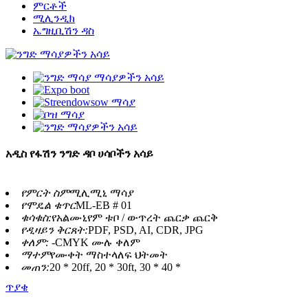
ምርቶች
ሚሊንዲክ
ኤግዚቢሽን ዳስ
አዲስ የፋሽን ንግድ ዳቦ ሀሳቦችን አሳይ
የምርት ስም
ሚሊሚኒ ማሳያ
የሞዴል ቁጥር
ML-EB # 01
ቁሳቁስ:
የአልሙኒየም ቱቦ / ውጥረት ጨርቃ ጨርቅ
የዲዛይን ቅርጸት:
PDF, PSD, AI, CDR, JPG
ቀለም: -
CMYK ሙሉ ቀለም
ማተም
የሙቀት ማስተላለፍ ህትመት
መጠን:
20 * 20ff, 20 * 30ft, 30 * 40 *
ጥያቄ