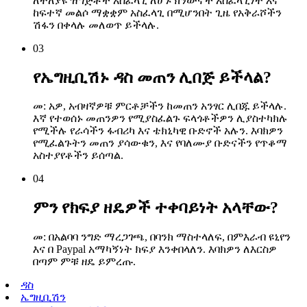
ለተለያዩ ዝግጅቶች አስፈላጊ ለሆኑ ክንውኖች አስፈላጊነት እና
ከፍተኛ መልሶ ማቋቋም አስፈላጊ በሚሆንበት ጊዜ የአቅራሾችን
ሽፋን በቀላሉ መለወጥ ይችላሉ.
03
የኤግዚቢሽኑ ዳስ መጠን ሊበጅ ይችላል?
መ: አዎ, አብዛኛዎቹ ምርቶቻችን ከመጠን አንፃር ሊበጁ ይችላሉ.
እኛ የተወሰኑ መጠንዎን የሚያስፈልጉ ፍላጎቶችዎን ሊያስተካክሉ
የሚችሉ የራሳችን ፋብሪካ እና ቴክኒካዊ ቡድኖች አሉን. እባክዎን
የሚፈልጉትን መጠን ያሳውቁን, እና የባለሙያ ቡድናችን የጥቆማ
አስተያየቶችን ይሰጣል.
04
ምን የክፍያ ዘዴዎች ተቀባይነት አላቸው?
መ: በአልባባ ንግድ ማረጋገጫ, በባንክ ማስተላለፍ, በምእራብ ዩኒየን
እና በ Paypal አማካኝነት ክፍያ እንቀበላለን. እባክዎን ለእርስዎ
በጣም ምቹ ዘዴ ይምረጡ.
ዳስ
ኤግዚቢሽን