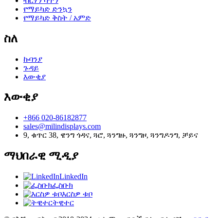
ብርሃን ሳጥን
የማይካድ ድንኳን
የማይካድ ቅስት / አምድ
ስለ
ኩባንያ
ጉዳይ
እውቂያ
እውቂያ
+866 020-86182877
sales@milindisplays.com
9, ቁጥር 38, ዌንግ ጎዳና, ጓሮ, ጓንግዙ, ጓንግዞ, ጓንግዶንግ, ቻይና
ማህበራዊ ሚዲያ
LinkedIn
ፌስቡክ
እርስዎ ቱቦ
ትዊተር