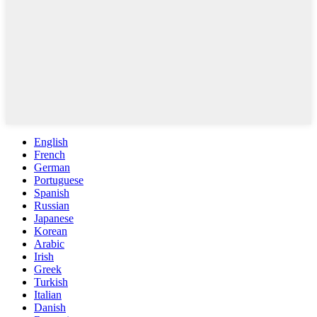
English
French
German
Portuguese
Spanish
Russian
Japanese
Korean
Arabic
Irish
Greek
Turkish
Italian
Danish