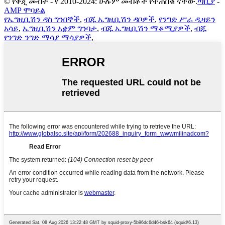
© የቅጂ መብት - የ 2010-2024: ሁሉም መብቶች የተጠበቁ ናቸው.
ጣቢያ
-
AMP ሞባይል
የኤግዚቢሽን ዳስ ግንበኞች
,
ብጁ ኤግዚቢሽን ዳቦዎች
,
የንግድ ሥራ ዲዛይን
አሳይ
,
ኤግዚቢሽን አቋም ግንባታ
,
ብጁ ኤግዚቢሽን ማቆሚያዎች
,
ብጁ
የንግድ ንግድ ማሳያ ማሳያዎች
,