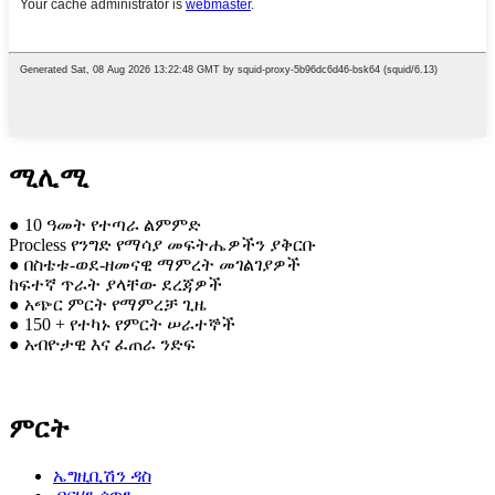
ሚሊሚ
● 10 ዓመት የተጣራ ልምምድ
Procless የንግድ የማሳያ መፍትሔዎችን ያቅርቡ
● በስቴቱ-ወደ-ዘመናዊ ማምረት መገልገያዎች
ከፍተኛ ጥራት ያላቸው ደረጃዎች
● አጭር ምርት የማምረቻ ጊዜ
● 150 + የተካኑ የምርት ሠራተኞች
● አብዮታዊ እና ፈጠራ ንድፍ
ምርት
ኤግዚቢሽን ዳስ