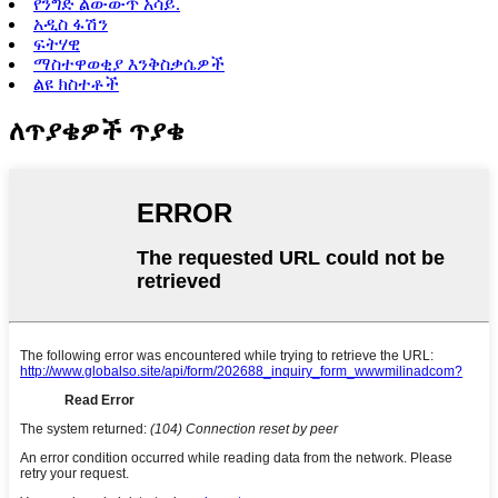
የንግድ ልውውጥ አሳይ.
አዲስ ፋሽን
ፍትሃዊ
ማስተዋወቂያ እንቅስቃሴዎች
ልዩ ክስተቶች
ለጥያቄዎች ጥያቄ