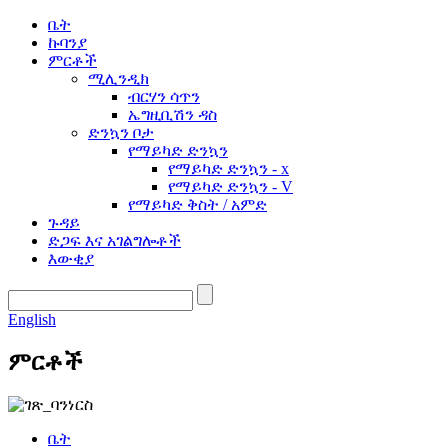
ቤት
ኩባንያ
ምርቶች
ሚሊንዲክ
ብርሃን ሳጥን
ኤግዚቢሽን ዳስ
ድንኳን ቦታ
የማይካድ ድንኳን
የማይካድ ድንኳን - x
የማይካድ ድንኳን - V
የማይካድ ቅስት / አምድ
ጉዳይ
ድጋፍ እና አገልግሎቶች
እውቂያ
English
ምርቶች
ቤት