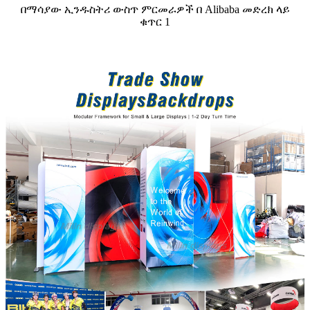
በማሳያው ኢንዱስትሪ ውስጥ ምርመራዎች በ Alibaba መድረክ ላይ
ቁጥር 1