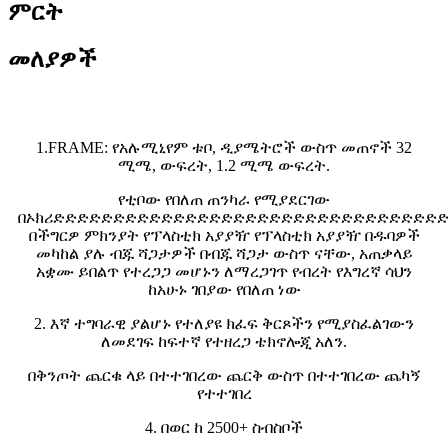
ምርት
መለያዎች
1.FRAME: የአሉሚኒየም ቱቦ, ዲያሜትሮች ውስጥ መጠኖች 32
ሚሜ, ውፍረት, 1.2 ሚሜ ውፍረት.
የቲቦው የበለጠ ጠንካራ የሚያደርገው
በኦክሪድድድድድድድድድድድድድድድድድድድድድድድድድድድድድድድድ
በችግርዎ ምክንያት የፕላስቲክ አያያዥ የፕላስቲክ አያያዥ በዱባዎች
መካከል ያሉ ብጁ ሻጋታዎች በብጁ ሻጋታ ውስጥ ናቸው, አጠቃላይ
አቋሙ ይበልጥ የተረጋጋ መሆኑን ለማረጋገጥ የብረት የእግረኛ ሳህን
ከአሁኑ ገበያው የበለጠ ነው
2. እኛ ተግባራዊ ያልሆኑ የተለያዩ ክፈፍ ቅርጾችን የሚያስፈልገውን
ለመደገፍ ከፍተኛ የተዘረጋ ቴክኖሎጂ አለን.
በቅንጦት ጨርቁ ላይ በተተገበረው ጨርቅ ውስጥ በተተገበረው ጨካኝ
የተተገበረ
4. በወር ከ 2500+ ስብስቦች