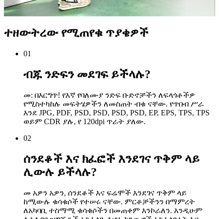
ተዘውትረው የሚጠየቁ ጥያቄዎች
01
ብጁ ንድፍን መደገፍ ይችላሉ?
መ: በእርግጥ! የእኛ የባለሙያ ንድፍ ቡድኖቻችን ለፍላጎቶችዎ
የሚስተካከሉ መፍትሄዎችን ለመስጠት ብቁ ናቸው. የጥበብ ሥራ
እንደ JPG, PDF, PSD, PSD, PSD, PSD, EP, EPS, TPS, TPS
ወይም CDR ያሉ, የ 120dpi ጥራት ያለው.
02
ሰንደቆች እና ክፈፎች እንደገና ጥቅም ላይ
ሊውሉ ይችላሉ?
መ አዎን አዎን, ሰንደቆች እና ፍሬሞች እንደገና ጥቅም ላይ
ከሚውሉ ቁሳቁሶች የተሠሩ ናቸው. ምርቶቻችንን በማምረት
ለአካባቢ ተስማሚ ቁሳቁሶችን በመጠቀም እንኮራለን. እንዲሁም