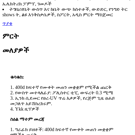
ኤሌክትሪክ ፓምፕ, ገመዶች
ትግበራ
የቤት ውስጥ እና ከቤት ውጭ ክስተቶች, ውድድር, የንግድ ትር
shows ት, ልዩ እንቅስቃሴዎች, ስፖርት, አዲስ ምርት ማስጀመር
ጥያቄ
ምርት
መለያዎች
ቁሳቁስ:
1. 400d ከፍተኛ የሙቀት መጠን መቋቋም የሚችል ጨርቅ
2. የውስጥ መተላለፊያ: ፖሊስተር ቲፒ, ውፍረት 0.3 ሚሜ
3. ኢንክ ሲደመር የፀረ-UV ጥሬ እቃዎች, የረጅም ጊዜ ፀሐይ
መጋለጥ አይሽከረከሩም.
4. Ykk ዚፕዎች
ስዕል ማተም መረጃ
1. ግራፊክ ይዘቶች: 400d ከፍተኛ የሙቀት መጠን መቋቋም
የሚችል ጨርቅ