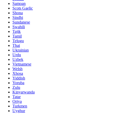
Samoan
Scots Gaelic
Shona
Sindhi
Sundanese
Swahili
Tajik
Tamil
Telugu
Thai
Ukrainian
Urdu
Uzbek
Vietnamese
Welsh
Xhosa
Yiddish
Yoruba
Zulu
Kinyarwanda
Tatar
Oriya
Turkmen
Uyghur