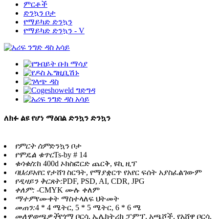
ምርቶች
ድንኳን ቦታ
የማይካድ ድንኳን
የማይካድ ድንኳን - V
ለክፉ ልዩ የሆነ ማዕበል ድንኳን ድንኳን
የምርት ስም
ድንኳን ቦታ
የሞዴል ቁጥር
Ts-by # 14
ቁሳቁስ:
ከ 400d ኦክስፎርድ ጨርቅ, ዩኪ ዚፕ
ባህሪይ
አየር የታሸገ ስርዓት, የማያቋርጥ የአየር ፍሰት አያስፈልገውም
የዲዛይን ቅርጸት:
PDF, PSD, AI, CDR, JPG
ቀለም: -
CMYK ሙሉ ቀለም
ማተም
የሙቀት ማስተላለፍ ህትመት
መጠን:
4 * 4 ሜትር, 5 * 5 ሜትር, 6 * 6 ሜ
መለዋወጫዎች
የጎማ ቦርሳ, ኤሌክትሪክ ፓምፕ, አጫሾች, የአሸዋ ቦርሳ,