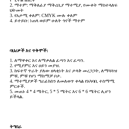
2. ማተም: ማቅለፊያ ማቅረቢያ ማተሚያ, የሙቀት ማስተላለፍ
ህትመት
3. የአታሚ ቀለም: CMYK ሙሉ ቀለም
4. ይተይቡ: ነጠላ ወይም ሁለት ጎኖች ማተም
ባህሪዎች እና ጥቅሞች:
1. ለማዋቀር እና ለማቃለል ፈጣን እና ፈጣን.
2. የሚያምር እና ዐይን መያዝ.
3. ከፍተኛ ጥራት ያለው ዘላቂነት እና ታላቅ መረጋጋት, ለማጓጓዝ
ምቹ, ምቹ የሆነ ማከማቻ ቦታ.
4. ማተሚያዎች ግራፊክስን ለመለወጥ ቀላል የአካባቢ ተስማሚ
ምርቶች.
5. መጠኑ 4 * 4 ሜትር, 5 * 5 ሜትር እና 6 * 6 ሜትር ሊሆን
ይችላል.
ትግበራ