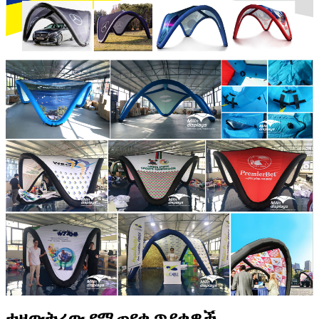
ተዘውትረው የሚጠየቁ ጥያቄዎች