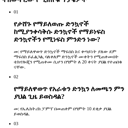
01
የታሸጉ የማይለወጡ ድንኳኖች
ከሚያንቀሳቅሱ ድንኳኖች የማይነፍስ
ድንኳኖችን የሚነፍስ ምንድን ነው?
መ: የማይለዋወጥ ድንኳኖች ማፍሰስ እና ቀጣይነት ያለው ደም
ማፍሰስ ይፈልጋል, ባለቀለም ድንኳኖች ሙቀትን የሚጠቀሙበት
ቴክኖሎጂን የሚጠቀሙ ሲሆን በግምት ለ 20 ቀናት ያህል የተጠበቁ
ናቸው.
02
የማይለዋወጥ የአራቱን ድንኳን ለመጫን ምን
ያህል ጊዜ ይወስዳል?
መ: የኤሌክትሪክ ፓምፕ በመጠቀም በግምት 10 ደቂቃ ያህል
ይወስዳል.
03