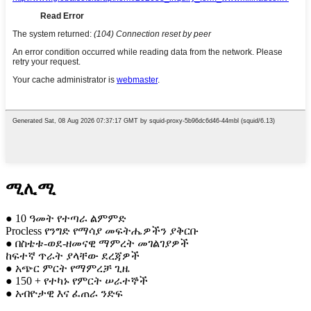
ሚሊሚ
● 10 ዓመት የተጣራ ልምምድ
Procless የንግድ የማሳያ መፍትሔዎችን ያቅርቡ
● በስቴቱ-ወደ-ዘመናዊ ማምረት መገልገያዎች
ከፍተኛ ጥራት ያላቸው ደረጃዎች
● አጭር ምርት የማምረቻ ጊዜ
● 150 + የተካኑ የምርት ሠራተኞች
● አብዮታዊ እና ፈጠራ ንድፍ