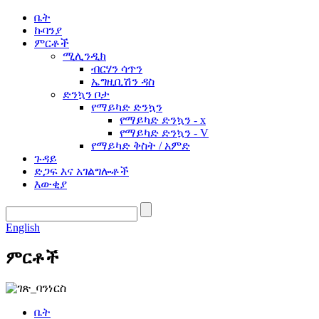
ቤት
ኩባንያ
ምርቶች
ሚሊንዲክ
ብርሃን ሳጥን
ኤግዚቢሽን ዳስ
ድንኳን ቦታ
የማይካድ ድንኳን
የማይካድ ድንኳን - x
የማይካድ ድንኳን - V
የማይካድ ቅስት / አምድ
ጉዳይ
ድጋፍ እና አገልግሎቶች
እውቂያ
English
ምርቶች
ቤት