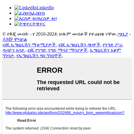
LinkedIn
ፌስቡክ
እርስዎ ቱቦ
ትዊተር
© የቅጂ መብት - የ 2010-2024: ሁሉም መብቶች የተጠበቁ ናቸው.
ጣቢያ
-
AMP ሞባይል
ብጁ ኤግዚቢሽን ማቆሚያዎች
,
ብጁ ኤግዚቢሽን ዳቦዎች
,
የንግድ ሥራ
ዲዛይን አሳይ
,
ብጁ የንግድ ንግድ ማሳያ ማሳያዎች
,
ኤግዚቢሽን አቋም
ግንባታ
,
የኤግዚቢሽን ዳስ ግንበኞች
,