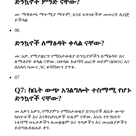
ድንኳኖች ምንድ ናቸው?
መ: ማቅለጫ ማተሚያ ማተም, እንደ ፍላጎቶችዎ መሠረት ሊበጅ
ይችላል
06
ድንኳኖች ለማፅዳት ቀላል ናቸው?
መ: አዎ, የማያቋርጥ የማስታወቂያ ድንኳኖቻችን ለማፅዳት እና
ለማቆየት ቀላል ናቸው. በቀላሉ ከቆሻሻ ጨርቅ ወይም በሰፍነር እና
ለስላሳ ሳሙና ጋር ቆሻሻውን ያጥፉ.
07
Q7: ከቤት ውጭ አገልግሎት ተስማሚ የሆኑ
ድንኳኖች ናቸው?
መ አዎን አዎን, የማያምኑ የማስታወቂያ ድንኳኖች ለቤት ውጭ
ክስተቶች እና እንቅስቃሴዎች ፍጹም ናቸው. እነሱ የተገነቡት
ነፋሻማ ሁኔታዎችን ለመቋቋም እና ጥላዎችን እና መጠለያዎችን
ይሰጣሉ
ለፀሐይ ቀን
.