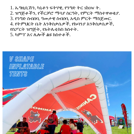
1. ኤግዚቢሽን, ካኒቶን ፍትሃዊ, የንግድ ትር show ት.
2. ዝግጅቶችን, የችርቻሮ ማሳያ ስርዓት, የምርት ማስተዋወቂያ.
3. የንግድ ስብሰባ, ዓመታዊ ስብሰባ, አዲስ ምርት ማስጀመር.
4. የትምህርት ቤት እንቅስቃሴዎች, የኩባንያ እንቅስቃሴዎች,
የስፖርት ዝግጅት, የአትሌቲክስ ክስተት.
5. ካምፕ እና ሌሎች ልዩ ክስተቶች.