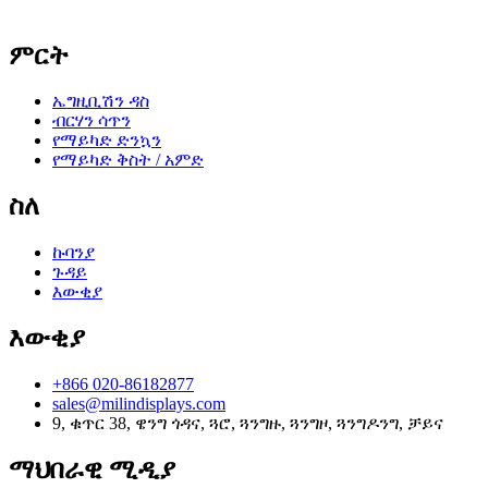
ምርት
ኤግዚቢሽን ዳስ
ብርሃን ሳጥን
የማይካድ ድንኳን
የማይካድ ቅስት / አምድ
ስለ
ኩባንያ
ጉዳይ
እውቂያ
እውቂያ
+866 020-86182877
sales@milindisplays.com
9, ቁጥር 38, ዌንግ ጎዳና, ጓሮ, ጓንግዙ, ጓንግዞ, ጓንግዶንግ, ቻይና
ማህበራዊ ሚዲያ