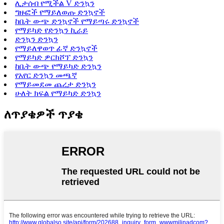
ሊታሰብ የሚችል V ድንኳን
ግዙፎች የማይለወጡ ድንኳኖች
ከቤት ውጭ ድንኳኖች የማይጣሩ ድንኳኖች
የማይካድ የድንኳን ኪራይ
ድንኳን ድንኳን
የማይለዋወጥ ፊኛ ድንኳኖች
የማይካድ ዎርክሾፕ ድንኳን
ከቤት ውጭ የማይካድ ድንኳን
የአየር ድንኳን መጫኛ
የማይመደመ ጨረታ ድንኳን
ሁለት ክፍል የማይካድ ድንኳን
ለጥያቄዎች ጥያቄ