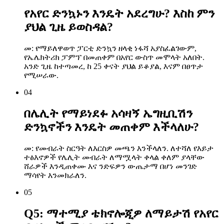
የአየር ድንኳኑን እንዴት አደረግሁ? እስከ ምን
ያህል ጊዜ ይወስዳል?
መ: የማይለዋወጥ ፓርቲ ድንኳን ዘላቂ ነፋሻ አያስፈልገውም,
የኤሌክትሪክ ፓምፕ በመጠቀም በአየር ውስጥ መሞላት አለበት.
አንድ ጊዜ ከተጣመረ, ከ 25 ቀናት ያህል ይቆያል, እናም በፀጥታ
የሚሠራው.
04
በሌሊት የማይነደፉ አሳዛኝ ኤግዚቢሽን
ድንኳኖችን እንዴት መጠቀም እችላለሁ?
መ: የመብራት ስርዓት ለእርስዎ መጫን እንችላለን. ለተሻለ የእይታ
ተፅእኖዎች የሌሊት መብራት ለማሟላት ቀላል ቀለም ያላቸው
ሸራዎች እንዲጠቀሙ እና ንድፍዎን ውጤታማ በሆነ መንገድ
ማሳየት እንመክራለን.
05
Q5: ማተሚያ ቴክኖሎጂዎ ለማይታሽ የአየር