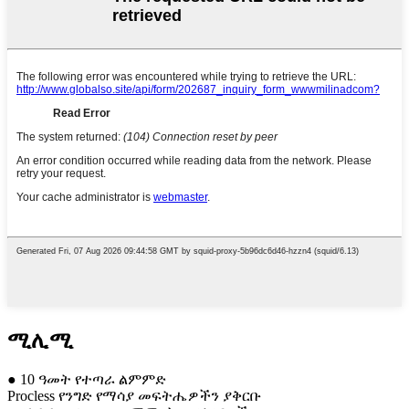
ሚሊሚ
● 10 ዓመት የተጣራ ልምምድ
Procless የንግድ የማሳያ መፍትሔዎችን ያቅርቡ