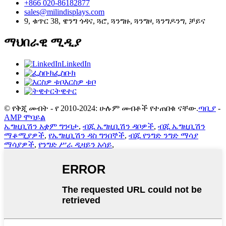
+866 020-86182877
sales@milindisplays.com
9, ቁጥር 38, ዌንግ ጎዳና, ጓሮ, ጓንግዙ, ጓንግዞ, ጓንግዶንግ, ቻይና
ማህበራዊ ሚዲያ
LinkedIn
ፌስቡክ
እርስዎ ቱቦ
ትዊተር
© የቅጂ መብት - የ 2010-2024: ሁሉም መብቶች የተጠበቁ ናቸው.
ጣቢያ
-
AMP ሞባይል
ኤግዚቢሽን አቋም ግንባታ
,
ብጁ ኤግዚቢሽን ዳቦዎች
,
ብጁ ኤግዚቢሽን
ማቆሚያዎች
,
የኤግዚቢሽን ዳስ ግንበኞች
,
ብጁ የንግድ ንግድ ማሳያ
ማሳያዎች
,
የንግድ ሥራ ዲዛይን አሳይ
,