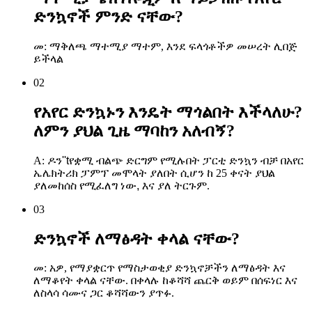
ድንኳኖች ምንድ ናቸው?
መ: ማቅለጫ ማተሚያ ማተም, እንደ ፍላጎቶችዎ መሠረት ሊበጅ
ይችላል
02
የአየር ድንኳኑን እንዴት ማጎልበት እችላለሁ?
ለምን ያህል ጊዜ ማባከን አለብኝ?
A:
ዶን
''
t
የቋሚ ብልጭ ድርግም የሚሉበት ፓርቲ ድንኳን ብቻ በአየር
ኤሌክትሪክ ፓምፕ መሞላት ያለበት ሲሆን ከ 25 ቀናት ያህል
ያለመከሰስ የሚፈለግ ነው
, እና ያለ ትርጉም
.
03
ድንኳኖች ለማፅዳት ቀላል ናቸው?
መ: አዎ, የማያቋርጥ የማስታወቂያ ድንኳኖቻችን ለማፅዳት እና
ለማቆየት ቀላል ናቸው. በቀላሉ ከቆሻሻ ጨርቅ ወይም በሰፍነር እና
ለስላሳ ሳሙና ጋር ቆሻሻውን ያጥፉ.