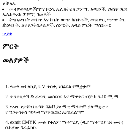
ይችላሉ
መለዋወጫዎች
የጎማ ቦርሳ, ኤሌክትሪክ ፓምፕ, አጫሾች, የአሸዋ ቦርሳ,
ኤሌክትሪክ ፓምፕ, ገመዶች
ትግበራ
የቤት ውስጥ እና ከቤት ውጭ ክስተቶች, ውድድር, የንግድ ትር
shows ት, ልዩ እንቅስቃሴዎች, ስፖርት, አዲስ ምርት ማስጀመር
ጥያቄ
ምርት
መለያዎች
1. የውሃ መከላከያ, UV ጥበቃ, ነበልባል የሚቋቋም
2. ተንቀሳቃሽ & ፈጣን, መሰባበር እና ማዋቀር ብቻ ከ 5-10 ሚ.ሜ.
3. የአየር የታሸገ ስርዓት ቫልቭ ያለማዊ ማኅተም ያለማቋረጥ
የሚንቀሳቀስ ጎድጓዳ ማጭበርበር አያስፈልግም
4. exmit CMYK ሙሉ የቀለም ማተሚያ, (ዲያ ማተሚያ ህትመት)
በሕያው ግራፊክስ.