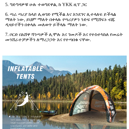
5. ግድግዳዎቹ ሁሉ ተወግደዋል, ከ YKK ዚፕ ጋር
6. ጣራ ጣሪያ ከላይ ሊወገድ የሚችል እና እንደገና ሊተላለፍ ይችላል
ማለት ነው, ይህም ማለት በቀላሉ የጣሪያዎን ንድፍ የሚሸፍኑ ብጁ
ዲዛይኖችን በቀላሉ መለወጥ ይችላሉ ማለት ነው.
7. ቦርድ በአሸዋ ሻንጣዎች ሊሞሉ እና ገመዶች እና የተስተካከለ የመሬት
መንሸራተቻዎችን ለማረጋጋት እና የተጣበቁ ናቸው.