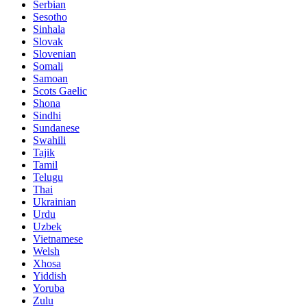
Serbian
Sesotho
Sinhala
Slovak
Slovenian
Somali
Samoan
Scots Gaelic
Shona
Sindhi
Sundanese
Swahili
Tajik
Tamil
Telugu
Thai
Ukrainian
Urdu
Uzbek
Vietnamese
Welsh
Xhosa
Yiddish
Yoruba
Zulu