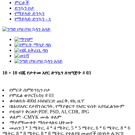
ምርቶች
ድንኳን ቦታ
የማይካድ ድንኳን
የማይካድ ድንኳን - x
10 × 10 ብጁ የታተመ አየር ድንኳን ለዝግጅት # 03
የምርት ስም
ድንኳን ቦታ
የሞዴል ቁጥር
Ts-by # 03
ቁሳቁስ:
ከ 400d ኦክስፎርድ ጨርቅ, ዩኪ ዚፕ
ባህሪይ
አየር የታሸገ ስርዓት, የማያቋርጥ የአየር ፍሰት አያስፈልገውም
የዲዛይን ቅርጸት:
PDF, PSD, AI, CDR, JPG
ቀለም: -
CMYK ሙሉ ቀለም
ማተም
የሙቀት ማስተላለፍ ህትመት
መጠን:
3 * 3 ሜትር, 4 * 4 ሜትር, 5 * 5 ሜትር, 6 * 6 ሜትር, 8 * 6
ሜትር, 8 * 8 ሜትር, 8 * 8 ሜትር, የተለያዩ መጠኖች በነፃነት ሊገናኙ