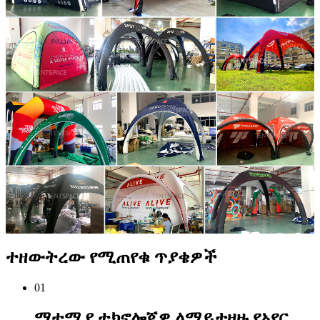
ተዘውትረው የሚጠየቁ ጥያቄዎች
01
ማተሚያ ቴክኖሎጂዎ ለማይታዘዙ የአየር