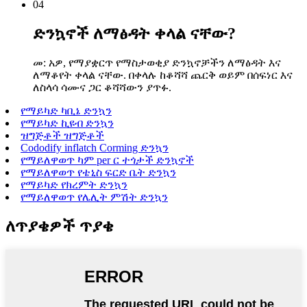
04
ድንኳኖች ለማፅዳት ቀላል ናቸው?
መ: አዎ, የማያቋርጥ የማስታወቂያ ድንኳኖቻችን ለማፅዳት እና
ለማቆየት ቀላል ናቸው. በቀላሉ ከቆሻሻ ጨርቅ ወይም በሰፍነር እና
ለስላሳ ሳሙና ጋር ቆሻሻውን ያጥፉ.
የማይካድ ካቢኔ ድንኳን
የማይካድ ኪዩብ ድንኳን
ዝግጅቶች ዝግጅቶች
Cododify inflatch Corming ድንኳን
የማይለዋወጥ ካም per ር ተጎታች ድንኳኖች
የማይለዋወጥ የቴኒስ ፍርድ ቤት ድንኳን
የማይካድ የክረምት ድንኳን
የማይለዋወጥ የሌሊት ምሽት ድንኳን
ለጥያቄዎች ጥያቄ