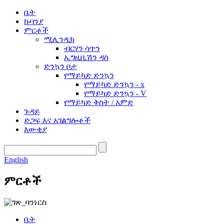
ቤት
ኩባንያ
ምርቶች
ሚሊንዲክ
ብርሃን ሳጥን
ኤግዚቢሽን ዳስ
ድንኳን ቦታ
የማይካድ ድንኳን
የማይካድ ድንኳን - x
የማይካድ ድንኳን - V
የማይካድ ቅስት / አምድ
ጉዳይ
ድጋፍ እና አገልግሎቶች
እውቂያ
English
ምርቶች
ቤት