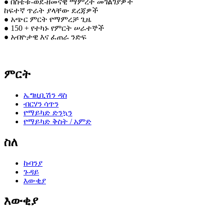
● በስቴቱ-ወደ-ዘመናዊ ማምረት መገልገያዎች
ከፍተኛ ጥራት ያላቸው ደረጃዎች
● አጭር ምርት የማምረቻ ጊዜ
● 150 + የተካኑ የምርት ሠራተኞች
● አብዮታዊ እና ፈጠራ ንድፍ
ምርት
ኤግዚቢሽን ዳስ
ብርሃን ሳጥን
የማይካድ ድንኳን
የማይካድ ቅስት / አምድ
ስለ
ኩባንያ
ጉዳይ
እውቂያ
እውቂያ