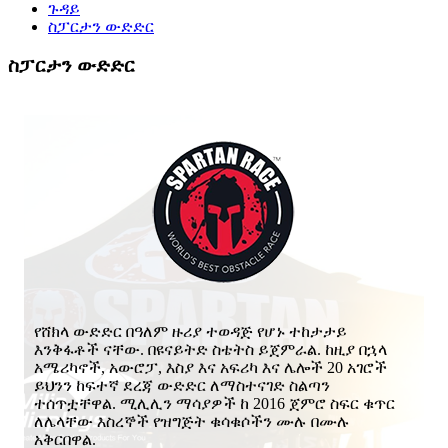
ጉዳይ
ስፓርታን ውድድር
ስፓርታን ውድድር
የሸክላ ውድድር በዓለም ዙሪያ ተወዳጅ የሆኑ ተከታታይ
እንቅፋቶች ናቸው. በዩናይትድ ስቴትስ ይጀምራል. ከዚያ በኋላ
አሜሪካኖች, አውሮፓ, እስያ እና አፍሪካ እና ሌሎች 20 አገሮች
ይህንን ከፍተኛ ደረጃ ውድድር ለማስተናገድ ስልጣን
ተሰጥቷቸዋል. ሚሊሊን ማሳያዎች ከ 2016 ጀምሮ ስፍር ቁጥር
ለሌላቸው እስረኞች የዝግጅት ቁሳቁሶችን ሙሉ በሙሉ
አቅርበዋል.