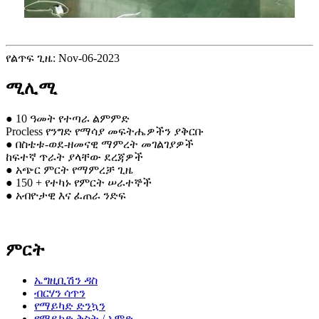
የልጥፍ ጊዜ: Nov-06-2023
ሚሊሚ
● 10 ዓመት የተጣራ ልምምድ
Procless የንግድ የማሳያ መፍትሔዎችን ያቅርቡ
● በስቴቱ-ወደ-ዘመናዊ ማምረት መገልገያዎች
ከፍተኛ ጥራት ያላቸው ደረጃዎች
● አጭር ምርት የማምረቻ ጊዜ
● 150 + የተካኑ የምርት ሠራተኞች
● አብዮታዊ እና ፈጠራ ንድፍ
ምርት
ኤግዚቢሽን ዳስ
ብርሃን ሳጥን
የማይካድ ድንኳን
የማይካድ ቅስት / አምድ