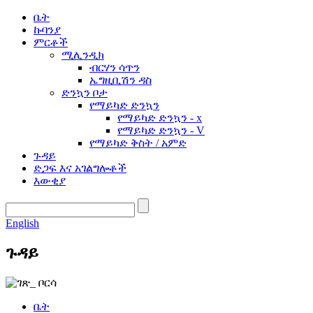
ቤት
ኩባንያ
ምርቶች
ሚሊንዲክ
ብርሃን ሳጥን
ኤግዚቢሽን ዳስ
ድንኳን ቦታ
የማይካድ ድንኳን
የማይካድ ድንኳን - x
የማይካድ ድንኳን - V
የማይካድ ቅስት / አምድ
ጉዳይ
ድጋፍ እና አገልግሎቶች
እውቂያ
English
ጉዳይ
ቤት