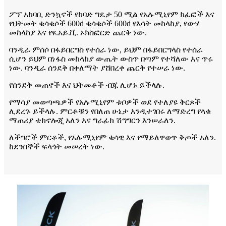
ፖፕ አከባቢ ድንኳኖች የከባድ ግዴታ 50 ሚል የአሉሚኒየም ክፈፎች እና
የህትመት ቁሳቁሶች 600d ቁሳቁሶች 600d የእሳት መከላከያ, የውሃ
መከላከያ እና የዩ.አይ.ቪ. ኦክስፎርድ ጨርቅ ነው.
ባንዲራ ምሰሶ በፋይበርግስ የተሰራ ነው, ይህም በፋይበርግላስ የተሰራ
ሲሆን ይህም በነፋስ መከላከያ ውጤት ውስጥ በጣም የተሻለው እና ጥሩ
ነው. ባንዲራ ሰንደቅ በቀለማት ያሸበረቀ ጨርቅ የተሠራ ነው.
የሰንደቅ መጠኖች እና ህትመቶች ብጁ ሊሆኑ ይችላሉ.
የማሳያ መወጣጫዎች የአሉሚኒየም ቱቦዎች ወደ የተለያዩ ቅርጾች
ሊደረጉ ይችላሉ. ምርቶቹን የበለጠ ሁኔታ እንዲተገበሩ ለማድረግ የላቁ
ማጠሪያ ቴክኖሎጂ አለን እና ግራፊክ ሽግግርን እንሠራለን.
ለችግሮች ምርቶች, የአሉሚኒየም ቁሳዊ እና የማይለዋወጥ ቅጦች አለን.
ከደንበኞች ፍላጎት መሠረት ነው.