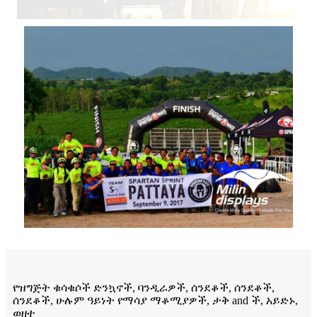
የዝግጅት ቁሳቁሶች ድንኳኖች, ባንዲራዎች, ሰንደቆች, ሰንደቆች,
ሰንደቆች, ሁሉም ዓይነት የማሳያ ማቆሚያዎች, ታቅ and ች, አይድኑ,
ወዘተ