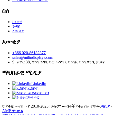
ስለ
ኩባንያ
ጉዳይ
እውቂያ
እውቂያ
+866 020-86182877
sales@milindisplays.com
9, ቁጥር 38, ዌንግ ጎዳና, ጓሮ, ጓንግዙ, ጓንግዞ, ጓንግዶንግ, ቻይና
ማህበራዊ ሚዲያ
LinkedIn
ፌስቡክ
እርስዎ ቱቦ
ትዊተር
© የቅጂ መብት - የ 2010-2023: ሁሉም መብቶች የተጠበቁ ናቸው.
ጣቢያ
-
AMP ሞባይል