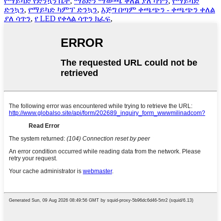
የማይካድ የድንኳን ቤት
,
ማዕድን ማውጫ ቀለል ያለ ሳጥን
,
የማይካድ
ድንኳን
,
የማይካድ ካምፕ ድንኳን
,
እጅግ በጣም ቀጫጭን - ቀጫጭን ቀለል
ያለ ሳጥን
,
የ LED የቀላል ሳጥን ክፈፍ
,