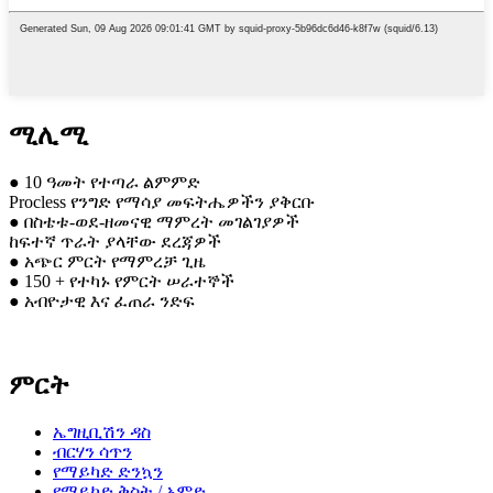
ሚሊሚ
● 10 ዓመት የተጣራ ልምምድ
Procless የንግድ የማሳያ መፍትሔዎችን ያቅርቡ
● በስቴቱ-ወደ-ዘመናዊ ማምረት መገልገያዎች
ከፍተኛ ጥራት ያላቸው ደረጃዎች
● አጭር ምርት የማምረቻ ጊዜ
● 150 + የተካኑ የምርት ሠራተኞች
● አብዮታዊ እና ፈጠራ ንድፍ
ምርት
ኤግዚቢሽን ዳስ
ብርሃን ሳጥን
የማይካድ ድንኳን
የማይካድ ቅስት / አምድ