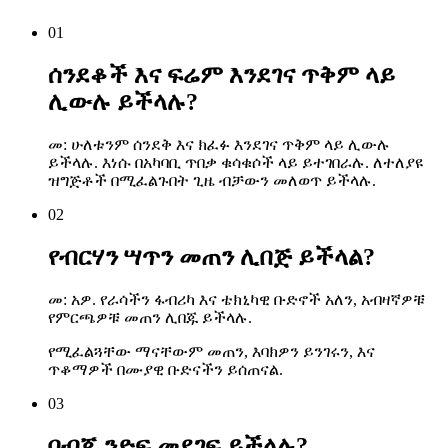
01
ሰንደቆች እና ፍሬም እንደገና ጥቅም ላይ
ሊውሉ ይችላሉ?
መ: ሁለቱንም ሰንደቅ እና ክፈፉ እንደገና ጥቅም ላይ ሊውሉ
ይችላሉ. እነሱ በአካባቢ ጥበቃ ቁሳቁሶች ላይ ይተገበራሉ. ለተለያዩ
ዝግጅቶች በሚፈልጉበት ጊዜ ብቻውን መለወጥ ይችላሉ.
02
የብርሃን ሣጥን መጠን ሊበጅ ይችላል?
መ: አዎ. የራሳችን ፋብሪካ እና ቴክኒካዊ ቡድኖች አለን, አብዛኛዎቹ
የምርጫዎቹ መጠን ሊበጁ ይችላሉ.
የሚፈልጓቸው ማናቸውም መጠን, እባክዎን ይንገሩን, እና
ጥቆማዎች በሙያዊ ቡድናችን ይሰጠናል.
03
በብጁ ንድፍ መደገፍ ይችላሉ?