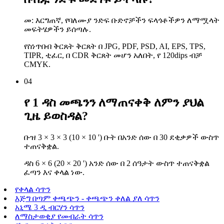
መ: እርግጠኛ, የባለሙያ ንድፍ ቡድኖቻችን ፍላጎቶችዎን ለማሟላት
መፍትሄዎችን ይሰጣሉ.
የስነጥበብ ቅርጸት ቅርጸት በ JPG, PDF, PSD, AI, EPS, TPS,
TIPR, ቲፈር, በ CDR ቅርጸት መሆን አለበት, የ 120dips ብቻ
CMYK.
04
የ 1 ዳስ መጫንን ለማጠናቀቅ ለምን ያህል
ጊዜ ይወስዳል?
ቡዝ 3 × 3 × 3 (10 × 10 ') ቡት በአንድ ሰው በ 30 ደቂቃዎች ውስጥ
ተጠናቅቋል.
ዳስ 6 × 6 (20 × 20 ') አንድ ሰው በ 2 ሰዓታት ውስጥ ተጠናቅቋል
ፈጣን እና ቀላል ነው.
የቀላል ሳጥን
እጅግ በጣም ቀጫጭን - ቀጫጭን ቀለል ያለ ሳጥን
አኒሜ 3 ዲ ብርሃን ሳጥን
ለማስታወቂያ የመብራት ሳጥን