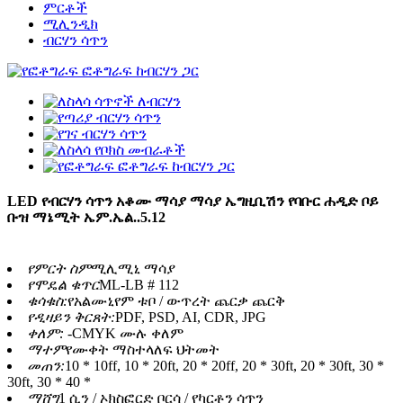
ምርቶች
ሚሊንዲክ
ብርሃን ሳጥን
LED የብርሃን ሳጥን አቆሙ ማሳያ ማሳያ ኤግዚቢሽን የባቡር ሐዲድ ቦይ
ቡዝ ማኔሚት ኤም.ኤል..5.12
የምርት ስም
ሚሊሚኒ ማሳያ
የሞዴል ቁጥር
ML-LB # 112
ቁሳቁስ:
የአልሙኒየም ቱቦ / ውጥረት ጨርቃ ጨርቅ
የዲዛይን ቅርጸት:
PDF, PSD, AI, CDR, JPG
ቀለም: -
CMYK ሙሉ ቀለም
ማተም
የሙቀት ማስተላለፍ ህትመት
መጠን:
10 * 10ff, 10 * 20ft, 20 * 20ff, 20 * 30ft, 20 * 30ft, 30 *
30ft, 30 * 40 *
ማሸግ
1 ሲን / ኦክስፎርድ ቦርሳ / የካርቶን ሳጥን