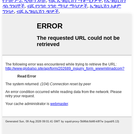
የንግድ ሥራ ዲዛይን አሳይ
,
ብጁ ኤግዚቢሽን ማቆሚያዎች
,
የኤግዚቢሽን
ዳስ ግንበኞች
,
ብጁ የንግድ ንግድ ማሳያ ማሳያዎች
,
ኤግዚቢሽን አቋም
ግንባታ
,
ብጁ ኤግዚቢሽን ዳቦዎች
,