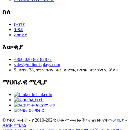
ስለ
ኩባንያ
ጉዳይ
እውቂያ
እውቂያ
+866 020-86182877
sales@milindisplays.com
9, ቁጥር 38, ዌንግ ጎዳና, ጓሮ, ጓንግዙ, ጓንግዞ, ጓንግዶንግ, ቻይና
ማህበራዊ ሚዲያ
LinkedIn
ፌስቡክ
እርስዎ ቱቦ
ትዊተር
© የቅጂ መብት - የ 2010-2024: ሁሉም መብቶች የተጠበቁ ናቸው.
ጣቢያ
-
AMP ሞባይል