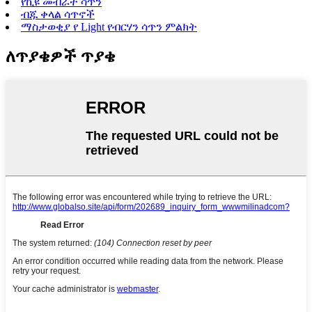
የኪዩ መብራት ሳጥን
ብጁ ቀላል ሳጥኖች
ማስታወቂያ የ Light የብርሃን ሳጥን ምልክት
ለጥያቄዎች ጥያቄ