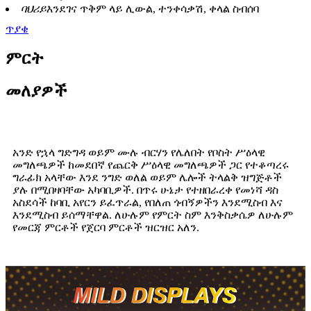
ባህሪይ
እንደገና ጥቅም ላይ ሊውል, ተንቀሳቃሽ, ቀላል ስብሰባ
ጥያቄ
ምርት
መለያዎች
አንድ የኋላ ግድግዳ ወይም ሙሉ ብርሃን የሌለበት የቦስት ሥዕላዊ
መግለጫዎች ከመደበኛ የጨርቅ ሥዕላዊ መግለጫዎች ጋር የተቆጣረሩ
ግራፊክ አላቸው እንደ ንግድ ወለል ወይም ሌሎች ትላልቅ ዝግጅቶች
ያሉ በሚበዛባቸው አካባቢዎች. በጥሩ ሁኔታ የተዘበራረቀ የመነሻ ዳስ
አስደሳች ከባቢ አየርን ይፈጥራል, የበለጠ ጎብኝዎችን እንደሚስብ እና
እንደሚስብ ይሰማቸዋል. ለሁሉም የምርት ስም እንቅስቃሴዎ ለሁሉም
የመርጃ ምርቶች የጀርባ ምርቶች ዝርዝር አለን.