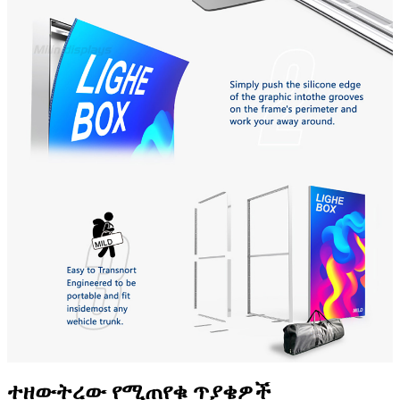
ተዘውትረው የሚጠየቁ ጥያቄዎች