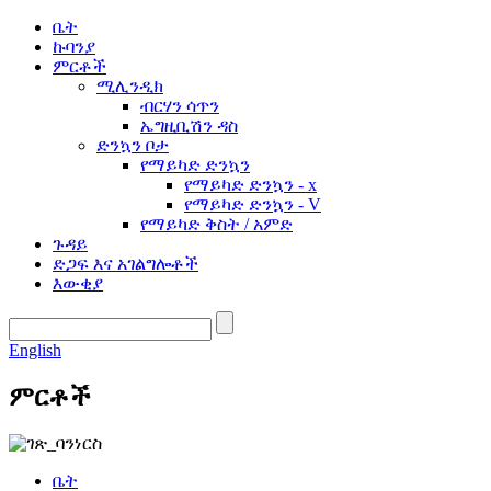
ቤት
ኩባንያ
ምርቶች
ሚሊንዲክ
ብርሃን ሳጥን
ኤግዚቢሽን ዳስ
ድንኳን ቦታ
የማይካድ ድንኳን
የማይካድ ድንኳን - x
የማይካድ ድንኳን - V
የማይካድ ቅስት / አምድ
ጉዳይ
ድጋፍ እና አገልግሎቶች
እውቂያ
English
ምርቶች
ቤት