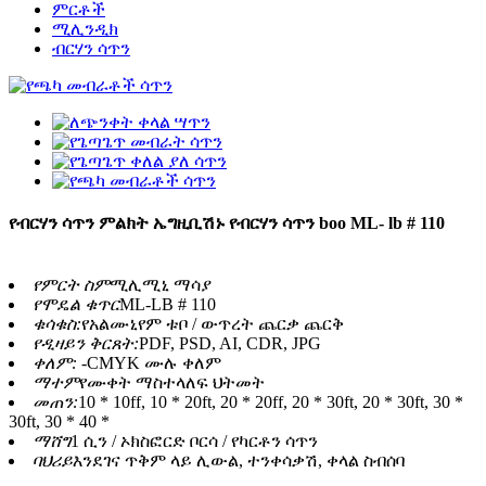
ምርቶች
ሚሊንዲክ
ብርሃን ሳጥን
የብርሃን ሳጥን ምልክት ኤግዚቢሽኑ የብርሃን ሳጥን boo ML- lb # 110
የምርት ስም
ሚሊሚኒ ማሳያ
የሞዴል ቁጥር
ML-LB # 110
ቁሳቁስ:
የአልሙኒየም ቱቦ / ውጥረት ጨርቃ ጨርቅ
የዲዛይን ቅርጸት:
PDF, PSD, AI, CDR, JPG
ቀለም: -
CMYK ሙሉ ቀለም
ማተም
የሙቀት ማስተላለፍ ህትመት
መጠን:
10 * 10ff, 10 * 20ft, 20 * 20ff, 20 * 30ft, 20 * 30ft, 30 *
30ft, 30 * 40 *
ማሸግ
1 ሲን / ኦክስፎርድ ቦርሳ / የካርቶን ሳጥን
ባህሪይ
እንደገና ጥቅም ላይ ሊውል, ተንቀሳቃሽ, ቀላል ስብሰባ