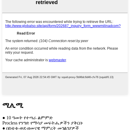
ሚሊሚ
● 10 ዓመት የተጣራ ልምምድ
Procless የንግድ የማሳያ መፍትሔዎችን ያቅርቡ
● በስቴቱ-ወደ-ዘመናዊ ማምረት መገልገያዎች