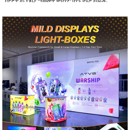
ቦታዎች እና የገቢያ ማዕከሎች ውስጥም በጥሩ ሁኔታ ይሰራሉ.