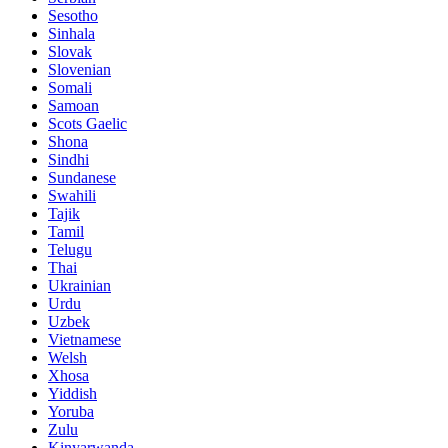
Sesotho
Sinhala
Slovak
Slovenian
Somali
Samoan
Scots Gaelic
Shona
Sindhi
Sundanese
Swahili
Tajik
Tamil
Telugu
Thai
Ukrainian
Urdu
Uzbek
Vietnamese
Welsh
Xhosa
Yiddish
Yoruba
Zulu
Kinyarwanda