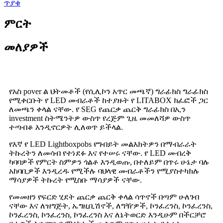
ጥያቄ
ምርት
መለያዎች
የአስ pover ል ህትመቶች (የሲሊኮን አጥር መጫኛ) ግራፊክስ ግራፊክስ
የሚቀርቡት የ LED መብራቶች ከተያዙት የ LITABOX ክፈፎች ጋር
ለመጫን ቀላል ናቸው. የ SEG የጨርቃ ጨርቅ ግራፊክስ በኢን
investment ስትሜንትዎ ውስጥ የረጅም ጊዜ መመለሻዎ ውስጥ
ተጣብቆ እንዲኖርዎት ሊለወጥ ይችላል.
የእኛ የ LED Lightboxpobs የግብይት መልእክትዎን በማብራራት
ትኩረትን ለመሳብ የተነደፉ እና የተሠሩ ናቸው. የ LED መብረቅ
ካባባዎች የምርት ስምዎን ጎልቶ እንዲወጡ, በተለይም በጥሩ ሁኔታ ባሉ
አከባቢዎች እንዲረዱ የሚችሉ ባህላዊ መብራቶችን የሚያስተካክሉ
ማሳያዎች ትኩረት የሚስቡ ማሳያዎች ናቸው.
የመመዘን የፍርድ ሂደት ጨርቃ ጨርቅ ቀላል ሳጥኖች በጣም ሁለገብ
ናቸው እና ለዝግጅት, ኤግዚቢሽኖች, ለግዥዎች, ኮንፈረንስ, ኮንፈረንስ,
ኮንፈረንስ, ኮንፈረንስ, ኮንፈረንስ እና ለኔትወርድ እንዲሁም በችርቻሮ