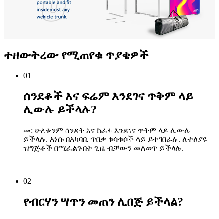
ተዘውትረው የሚጠየቁ ጥያቄዎች
01
ሰንደቆች እና ፍሬም እንደገና ጥቅም ላይ
ሊውሉ ይችላሉ?
መ: ሁለቱንም ሰንደቅ እና ክፈፉ እንደገና ጥቅም ላይ ሊውሉ
ይችላሉ. እነሱ በአካባቢ ጥበቃ ቁሳቁሶች ላይ ይተገበራሉ. ለተለያዩ
ዝግጅቶች በሚፈልጉበት ጊዜ ብቻውን መለወጥ ይችላሉ.
02
የብርሃን ሣጥን መጠን ሊበጅ ይችላል?