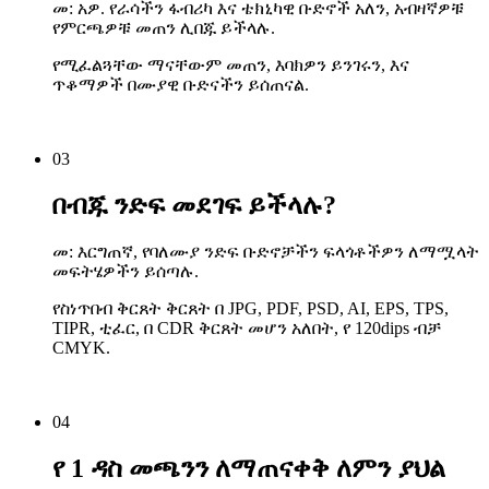
መ: አዎ. የራሳችን ፋብሪካ እና ቴክኒካዊ ቡድኖች አለን, አብዛኛዎቹ
የምርጫዎቹ መጠን ሊበጁ ይችላሉ.
የሚፈልጓቸው ማናቸውም መጠን, እባክዎን ይንገሩን, እና
ጥቆማዎች በሙያዊ ቡድናችን ይሰጠናል.
03
በብጁ ንድፍ መደገፍ ይችላሉ?
መ: እርግጠኛ, የባለሙያ ንድፍ ቡድኖቻችን ፍላጎቶችዎን ለማሟላት
መፍትሄዎችን ይሰጣሉ.
የስነጥበብ ቅርጸት ቅርጸት በ JPG, PDF, PSD, AI, EPS, TPS,
TIPR, ቲፈር, በ CDR ቅርጸት መሆን አለበት, የ 120dips ብቻ
CMYK.
04
የ 1 ዳስ መጫንን ለማጠናቀቅ ለምን ያህል