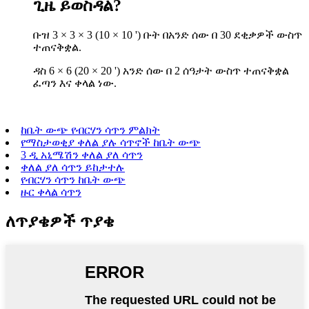
ጊዜ ይወስዳል?
ቡዝ 3 × 3 × 3 (10 × 10 ') ቡት በአንድ ሰው በ 30 ደቂቃዎች ውስጥ
ተጠናቅቋል.
ዳስ 6 × 6 (20 × 20 ') አንድ ሰው በ 2 ሰዓታት ውስጥ ተጠናቅቋል
ፈጣን እና ቀላል ነው.
ከቤት ውጭ የብርሃን ሳጥን ምልክት
የማስታወቂያ ቀለል ያሉ ሳጥኖች ከቤት ውጭ
3 ዲ አኒሜሽን ቀለል ያለ ሳጥን
ቀለል ያለ ሳጥን ይከታተሉ
የብርሃን ሳጥን ከቤት ውጭ
ዙር ቀላል ሳጥን
ለጥያቄዎች ጥያቄ