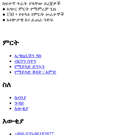
ከፍተኛ ጥራት ያላቸው ደረጃዎች
● አጭር ምርት የማምረቻ ጊዜ
● 150 + የተካኑ የምርት ሠራተኞች
● አብዮታዊ እና ፈጠራ ንድፍ
ምርት
ኤግዚቢሽን ዳስ
ብርሃን ሳጥን
የማይካድ ድንኳን
የማይካድ ቅስት / አምድ
ስለ
ኩባንያ
ጉዳይ
እውቂያ
እውቂያ
+866 020-86182877