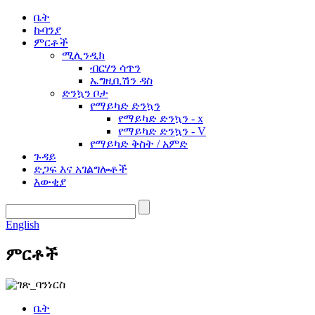
ቤት
ኩባንያ
ምርቶች
ሚሊንዲክ
ብርሃን ሳጥን
ኤግዚቢሽን ዳስ
ድንኳን ቦታ
የማይካድ ድንኳን
የማይካድ ድንኳን - x
የማይካድ ድንኳን - V
የማይካድ ቅስት / አምድ
ጉዳይ
ድጋፍ እና አገልግሎቶች
እውቂያ
English
ምርቶች
ቤት