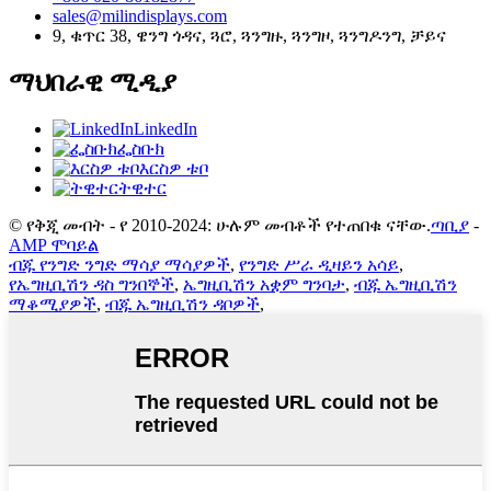
sales@milindisplays.com
9, ቁጥር 38, ዌንግ ጎዳና, ጓሮ, ጓንግዙ, ጓንግዞ, ጓንግዶንግ, ቻይና
ማህበራዊ ሚዲያ
LinkedIn
ፌስቡክ
እርስዎ ቱቦ
ትዊተር
© የቅጂ መብት - የ 2010-2024: ሁሉም መብቶች የተጠበቁ ናቸው.
ጣቢያ
-
AMP ሞባይል
ብጁ የንግድ ንግድ ማሳያ ማሳያዎች
,
የንግድ ሥራ ዲዛይን አሳይ
,
የኤግዚቢሽን ዳስ ግንበኞች
,
ኤግዚቢሽን አቋም ግንባታ
,
ብጁ ኤግዚቢሽን
ማቆሚያዎች
,
ብጁ ኤግዚቢሽን ዳቦዎች
,