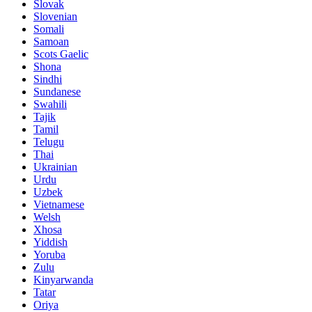
Slovak
Slovenian
Somali
Samoan
Scots Gaelic
Shona
Sindhi
Sundanese
Swahili
Tajik
Tamil
Telugu
Thai
Ukrainian
Urdu
Uzbek
Vietnamese
Welsh
Xhosa
Yiddish
Yoruba
Zulu
Kinyarwanda
Tatar
Oriya