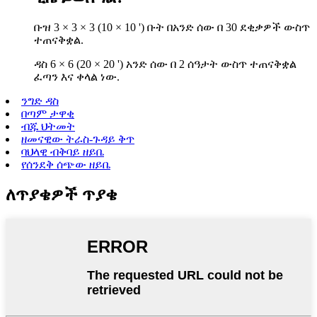
ቡዝ 3 × 3 × 3 (10 × 10 ') ቡት በአንድ ሰው በ 30 ደቂቃዎች ውስጥ
ተጠናቅቋል.
ዳስ 6 × 6 (20 × 20 ') አንድ ሰው በ 2 ሰዓታት ውስጥ ተጠናቅቋል
ፈጣን እና ቀላል ነው.
ንግድ ዳስ
በጣም ታዋቂ
ብጁ ህትመት
ዘመናዊው ትራስ-ጉዳይ ቅጥ
ባህላዊ ብቅባይ ዘይቤ
የሰንደቅ ሰጭው ዘይቤ
ለጥያቄዎች ጥያቄ