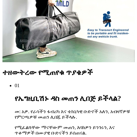
ተዘውትረው የሚጠየቁ ጥያቄዎች
01
የኤግዚቢሽኑ ዳስ መጠን ሊበጅ ይችላል?
መ: አዎ. የራሳችን ፋብሪካ እና ቴክኒካዊ ቡድኖች አለን, አብዛኛዎቹ
የምርጫዎቹ መጠን ሊበጁ ይችላሉ.
የሚፈልጓቸው ማናቸውም መጠን, እባክዎን ይንገሩን, እና
ጥቆማዎች በሙያዊ ቡድናችን ይሰጠናል.