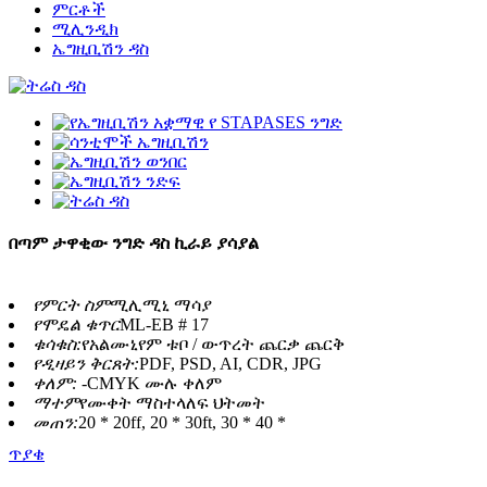
ምርቶች
ሚሊንዲክ
ኤግዚቢሽን ዳስ
በጣም ታዋቂው ንግድ ዳስ ኪራይ ያሳያል
የምርት ስም
ሚሊሚኒ ማሳያ
የሞዴል ቁጥር
ML-EB # 17
ቁሳቁስ:
የአልሙኒየም ቱቦ / ውጥረት ጨርቃ ጨርቅ
የዲዛይን ቅርጸት:
PDF, PSD, AI, CDR, JPG
ቀለም: -
CMYK ሙሉ ቀለም
ማተም
የሙቀት ማስተላለፍ ህትመት
መጠን:
20 * 20ff, 20 * 30ft, 30 * 40 *
ጥያቄ