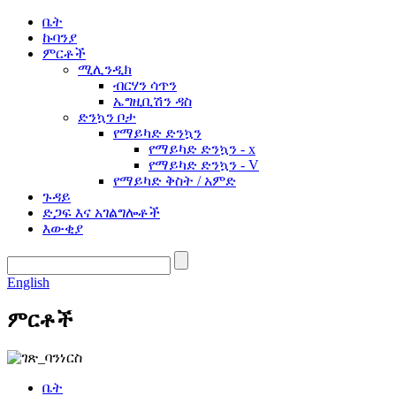
ቤት
ኩባንያ
ምርቶች
ሚሊንዲክ
ብርሃን ሳጥን
ኤግዚቢሽን ዳስ
ድንኳን ቦታ
የማይካድ ድንኳን
የማይካድ ድንኳን - x
የማይካድ ድንኳን - V
የማይካድ ቅስት / አምድ
ጉዳይ
ድጋፍ እና አገልግሎቶች
እውቂያ
English
ምርቶች
ቤት