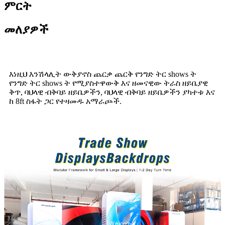
ምርት
መለያዎች
እነዚህ እንሽላሊት ውቅያኖስ ጨርቃ ጨርቅ የንግድ ትር shows ት
የንግድ ትር shows ት የሚያስተዋውቅ እና ዘመናዊው ትራስ ዘይቤያዊ
ቅጥ, ባህላዊ ብቅባይ ዘይቤዎችን, ባህላዊ ብቅባይ ዘይቤዎችን ያካተቱ እና
ከ 8ft ስፋት ጋር የተዛመዱ አማራጮች.