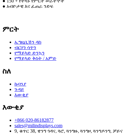
● 150 + የተካኑ የምርት ሠራተኞች
● አብዮታዊ እና ፈጠራ ንድፍ
ምርት
ኤግዚቢሽን ዳስ
ብርሃን ሳጥን
የማይካድ ድንኳን
የማይካድ ቅስት / አምድ
ስለ
ኩባንያ
ጉዳይ
እውቂያ
እውቂያ
+866 020-86182877
sales@milindisplays.com
9, ቁጥር 38, ዌንግ ጎዳና, ጓሮ, ጓንግዙ, ጓንግዞ, ጓንግዶንግ, ቻይና