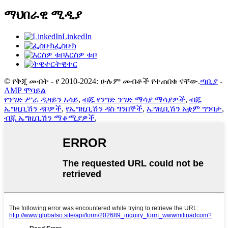
ማህበራዊ ሚዲያ
LinkedIn
ፌስቡክ
እርስዎ ቱቦ
ትዊተር
© የቅጂ መብት - የ 2010-2024: ሁሉም መብቶች የተጠበቁ ናቸው.
ጣቢያ
-
AMP ሞባይል
የንግድ ሥራ ዲዛይን አሳይ
,
ብጁ የንግድ ንግድ ማሳያ ማሳያዎች
,
ብጁ
ኤግዚቢሽን ዳቦዎች
,
የኤግዚቢሽን ዳስ ግንበኞች
,
ኤግዚቢሽን አቋም ግንባታ
,
ብጁ ኤግዚቢሽን ማቆሚያዎች
,