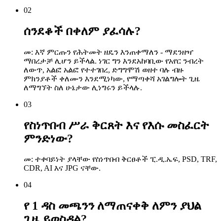
02
ሰንደቆች በቀለም ያፈሳሉ?
መ: እኛ ምርጡን የሕትመት ዘዴን እንጠቀማለን - ማደንዘዣ
ማበረታቻ ሊሆን ይችላል. ነገር ግን እንደአከባቢው የአየር ንብረት
ለውጥ, አልፎ አልፎ የተተገበረ, ድግግሞሽ ወዘተ ባሉ ብዙ
ምክንያቶች ቀለሙን እንደሚነካው, የማጣቀሻ አገልግሎት ጊዜ
ለማግኘት ስለ ሁኔታው ​​ሊነግሩን ይችላሉ.
03
የስነጥበብ ሥራ ቅርጸት እና የእሱ መስፈርት
ምንድነው?
መ: ተቀባይነት ያላቸው የስነጥበብ ቅርፀቶች ፒ.ዲ.ኤፍ, PSD, TRF,
CDR, AI እና JPG ናቸው.
04
የ 1 ዳስ መጫንን ለማጠናቀቅ ለምን ያህል
ጊዜ ይወስዳል?