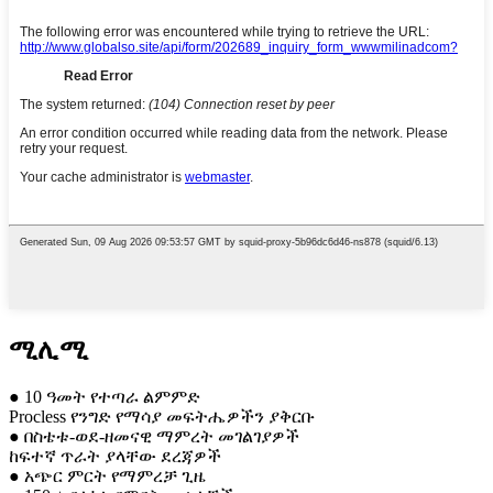
ሚሊሚ
● 10 ዓመት የተጣራ ልምምድ
Procless የንግድ የማሳያ መፍትሔዎችን ያቅርቡ
● በስቴቱ-ወደ-ዘመናዊ ማምረት መገልገያዎች
ከፍተኛ ጥራት ያላቸው ደረጃዎች
● አጭር ምርት የማምረቻ ጊዜ